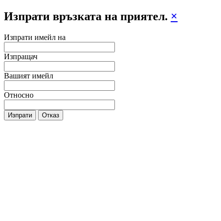
Изпрати връзката на приятел.
×
Изпрати имейл на
Изпращач
Вашият имейл
Относно
Изпрати
Отказ