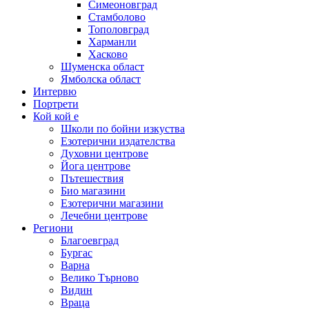
Симеоновград
Стамболово
Тополовград
Харманли
Хасково
Шуменска област
Ямболска област
Интервю
Портрети
Кой кой е
Школи по бойни изкуства
Езотерични издателства
Духовни центрове
Йога центрове
Пътешествия
Био магазини
Езотерични магазини
Лечебни центрове
Региони
Благоевград
Бургас
Варна
Велико Търново
Видин
Враца