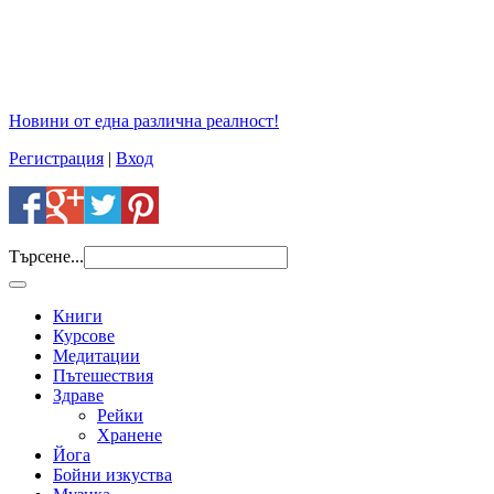
Новини от една различна реалност!
Регистрация
|
Вход
Търсене...
Книги
Курсове
Медитации
Пътешествия
Здраве
Рейки
Хранене
Йога
Бойни изкуства