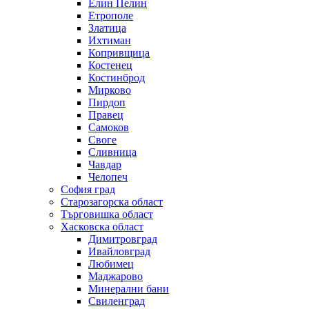
Елин Пелин
Етрополе
Златица
Ихтиман
Копривщица
Костенец
Костинброд
Мирково
Пирдоп
Правец
Самоков
Своге
Сливница
Чавдар
Челопеч
София град
Старозагорска област
Търговишка област
Хасковска област
Димитровград
Ивайловград
Любимец
Маджарово
Минерални бани
Свиленград