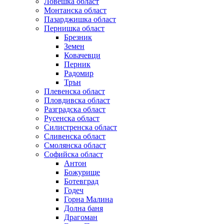
Ловешка област
Монтанска област
Пазарджишка област
Пернишка област
Брезник
Земен
Ковачевци
Перник
Радомир
Трън
Плевенска област
Пловдивска област
Разградска област
Русенска област
Силистренска област
Сливенска област
Смолянска област
Софийска област
Антон
Божурище
Ботевград
Годеч
Горна Малина
Долна баня
Драгоман