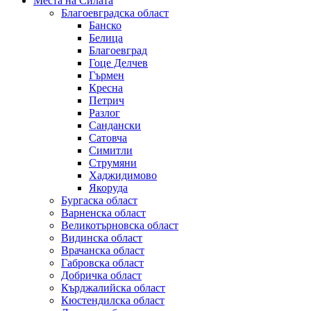
Места на Силата
Благоевградска област
Банско
Белица
Благоевград
Гоце Делчев
Гърмен
Кресна
Петрич
Разлог
Сандански
Сатовча
Симитли
Струмяни
Хаджидимово
Якоруда
Бургаска област
Варненска област
Великотърновска област
Видинска област
Врачанска област
Габровска област
Добричка област
Кърджалийска област
Кюстендилска област