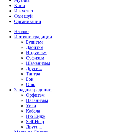
Музика
Кино
Изкуство
Фън шуй
Организации
Начало
Източни традиции
Будизъм
Даоизъм
Индуизъм
Суфизъм
Шаманизъм
Други...
Тантра
Бон
Ошо
Западни традиции
Орфизъм
Паганизъм
Уика
Кабала
Ню Ейдж
Self-Help
Други...