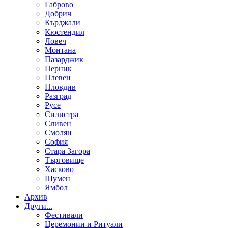
Габрово
Добрич
Кърджали
Кюстендил
Ловеч
Монтана
Пазарджик
Перник
Плевен
Пловдив
Разград
Русе
Силистра
Сливен
Смолян
София
Стара Загора
Търговище
Хасково
Шумен
Ямбол
Aрхив
Други...
Фестивали
Церемонии и Ритуали