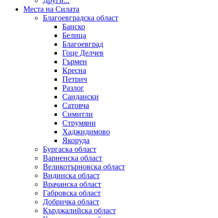
Други...
Места на Силата
Благоевградска област
Банско
Белица
Благоевград
Гоце Делчев
Гърмен
Кресна
Петрич
Разлог
Сандански
Сатовча
Симитли
Струмяни
Хаджидимово
Якоруда
Бургаска област
Варненска област
Великотърновска област
Видинска област
Врачанска област
Габровска област
Добричка област
Кърджалийска област