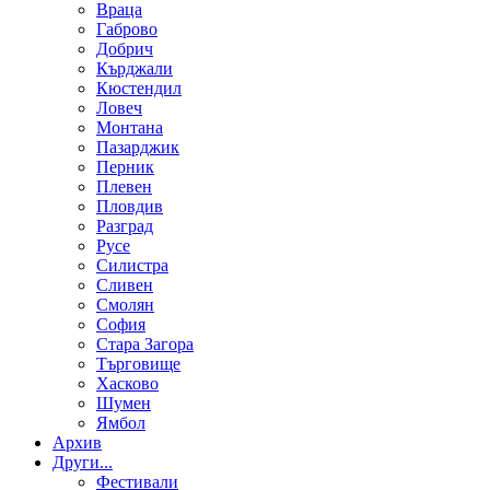
Враца
Габрово
Добрич
Кърджали
Кюстендил
Ловеч
Монтана
Пазарджик
Перник
Плевен
Пловдив
Разград
Русе
Силистра
Сливен
Смолян
София
Стара Загора
Търговище
Хасково
Шумен
Ямбол
Aрхив
Други...
Фестивали