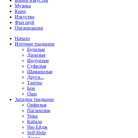
Бойни изкуства
Музика
Кино
Изкуство
Фън шуй
Организации
Начало
Източни традиции
Будизъм
Даоизъм
Индуизъм
Суфизъм
Шаманизъм
Други...
Тантра
Бон
Ошо
Западни традиции
Орфизъм
Паганизъм
Уика
Кабала
Ню Ейдж
Self-Help