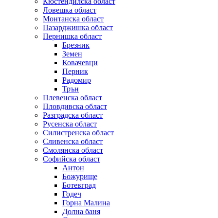
Кюстендилска област
Ловешка област
Монтанска област
Пазарджишка област
Пернишка област
Брезник
Земен
Ковачевци
Перник
Радомир
Трън
Плевенска област
Пловдивска област
Разградска област
Русенска област
Силистренска област
Сливенска област
Смолянска област
Софийска област
Антон
Божурище
Ботевград
Годеч
Горна Малина
Долна баня