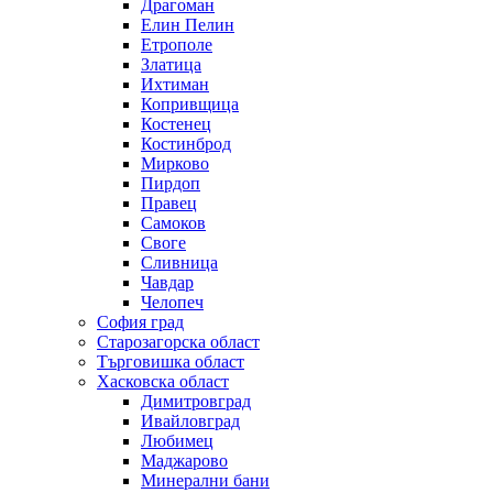
Драгоман
Елин Пелин
Етрополе
Златица
Ихтиман
Копривщица
Костенец
Костинброд
Мирково
Пирдоп
Правец
Самоков
Своге
Сливница
Чавдар
Челопеч
София град
Старозагорска област
Търговишка област
Хасковска област
Димитровград
Ивайловград
Любимец
Маджарово
Минерални бани