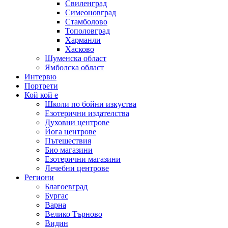
Свиленград
Симеоновград
Стамболово
Тополовград
Харманли
Хасково
Шуменска област
Ямболска област
Интервю
Портрети
Кой кой е
Школи по бойни изкуства
Езотерични издателства
Духовни центрове
Йога центрове
Пътешествия
Био магазини
Езотерични магазини
Лечебни центрове
Региони
Благоевград
Бургас
Варна
Велико Търново
Видин