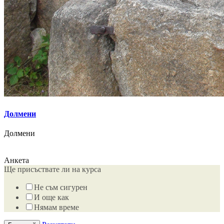
Долмени
Долмени
Анкета
Ще присъствате ли на курса
Не съм сигурен
И още как
Нямам време