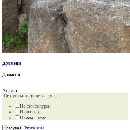
Долмени
Долмени
Анкета
Ще присъствате ли на курса
Не съм сигурен
И още как
Нямам време
Резултати