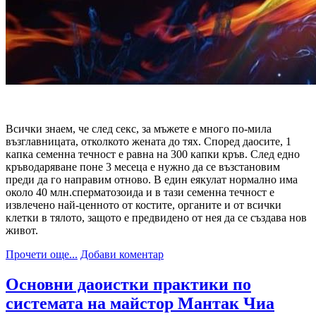
Всички знаем, че след секс, за мъжете е много по-мила
възглавницата, отколкото жената до тях. Според даосите, 1
капка семенна течност е равна на 300 капки кръв. След едно
кръводаряване поне 3 месеца е нужно да се възстановим
преди да го направим отново. В един еякулат нормално има
около 40 млн.сперматозоида и в тази се
менна течност е
извлечено най-ценното от костите, органите и от всички
клетки в тялото, защото е предвидено от нея да се създава нов
живот.
Прочети още...
Добави коментар
Основни даоистки практики по
системата на майстор Мантак Чиа