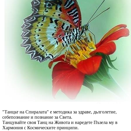
"Танцьт на Спиралата" е методика за здраве, дьлголетие,
себепознание и познание за Света.
Танцувайте своя Танц на Живота и наредете Пъзела му в
Хармония с Космическите принципи.