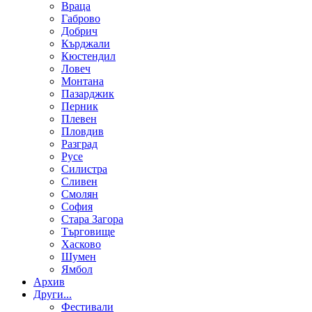
Враца
Габрово
Добрич
Кърджали
Кюстендил
Ловеч
Монтана
Пазарджик
Перник
Плевен
Пловдив
Разград
Русе
Силистра
Сливен
Смолян
София
Стара Загора
Търговище
Хасково
Шумен
Ямбол
Aрхив
Други...
Фестивали