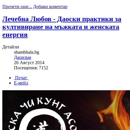
Прочети още...
Добави коментар
Лечебна Любов - Даоски практики за
култивиране на мъжката и женската
енергия
Детайли
shambhala.bg
Даоизъм
26 Август 2014
Посещения: 7152
Печат
Е-мейл