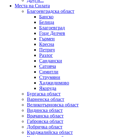
Други...
Места на Силата
Благоевградска област
Банско
Белица
Благоевград
Гоце Делчев
Гърмен
Кресна
Петрич
Разлог
Сандански
Сатовча
Симитли
Струмяни
Хаджидимово
Якоруда
Бургаска област
Варненска област
Великотърновска област
Видинска област
Врачанска област
Габровска област
Добричка област
Кърджалийска област