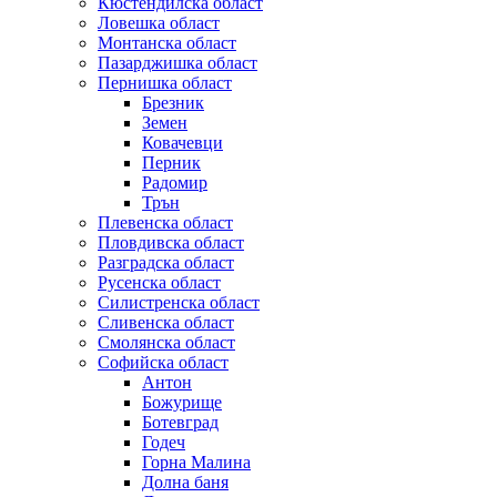
Кюстендилска област
Ловешка област
Монтанска област
Пазарджишка област
Пернишка област
Брезник
Земен
Ковачевци
Перник
Радомир
Трън
Плевенска област
Пловдивска област
Разградска област
Русенска област
Силистренска област
Сливенска област
Смолянска област
Софийска област
Антон
Божурище
Ботевград
Годеч
Горна Малина
Долна баня