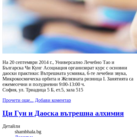
На 20 септември 2014 г., Универсално Лечебно Тао и
Българска Чи Кунг Асоциация организират курс с основни
даоски практики: Вътрешната усмивка, 6-те лечебни звука,
Микрокосмическа орбита и Желязната ризница I. Занятията са
ежемесечни и полудневни 9:00-13:00 ч.
София, ул. Триадица 5 Б, ет.5, зала 515
Прочети още...
Добави коментар
Ци Гун и Даоска вътрешна алхимия
Детайли
shambhala.bg