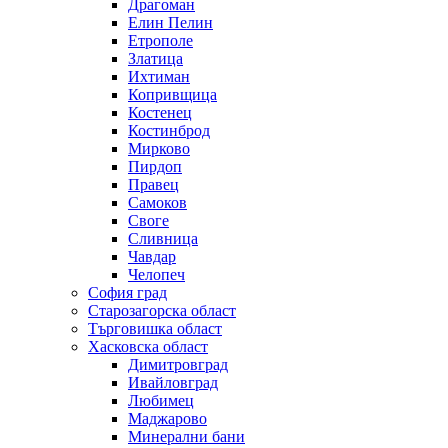
Драгоман
Елин Пелин
Етрополе
Златица
Ихтиман
Копривщица
Костенец
Костинброд
Мирково
Пирдоп
Правец
Самоков
Своге
Сливница
Чавдар
Челопеч
София град
Старозагорска област
Търговишка област
Хасковска област
Димитровград
Ивайловград
Любимец
Маджарово
Минерални бани