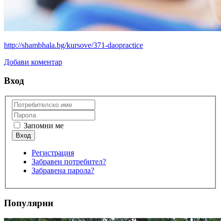
http://shambhala.bg/kursove/371-daopractice
Добави коментар
Вход
Запомни ме
Регистрация
Забравен потребител?
Забравена парола?
Популярни