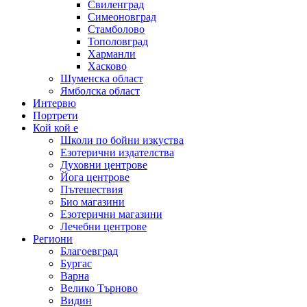
Свиленград
Симеоновград
Стамболово
Тополовград
Харманли
Хасково
Шуменска област
Ямболска област
Интервю
Портрети
Кой кой е
Школи по бойни изкуства
Езотерични издателства
Духовни центрове
Йога центрове
Пътешествия
Био магазини
Езотерични магазини
Лечебни центрове
Региони
Благоевград
Бургас
Варна
Велико Търново
Видин