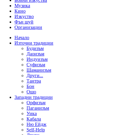
Бойни изкуства
Музика
Кино
Изкуство
Фън шуй
Организации
Начало
Източни традиции
Будизъм
Даоизъм
Индуизъм
Суфизъм
Шаманизъм
Други...
Тантра
Бон
Ошо
Западни традиции
Орфизъм
Паганизъм
Уика
Кабала
Ню Ейдж
Self-Help