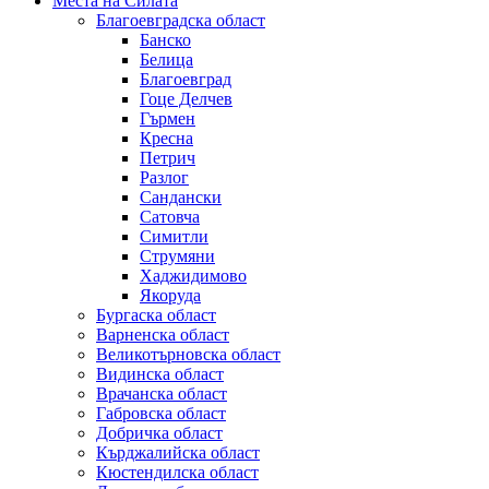
Места на Силата
Благоевградска област
Банско
Белица
Благоевград
Гоце Делчев
Гърмен
Кресна
Петрич
Разлог
Сандански
Сатовча
Симитли
Струмяни
Хаджидимово
Якоруда
Бургаска област
Варненска област
Великотърновска област
Видинска област
Врачанска област
Габровска област
Добричка област
Кърджалийска област
Кюстендилска област