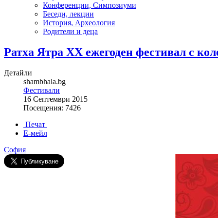
Конференции, Симпозиуми
Беседи, лекции
История, Археология
Родители и деца
Ратха Ятра ХХ ежегоден фестивал с кол
Детайли
shambhala.bg
Фестивали
16 Септември 2015
Посещения: 7426
Печат
Е-мейл
София