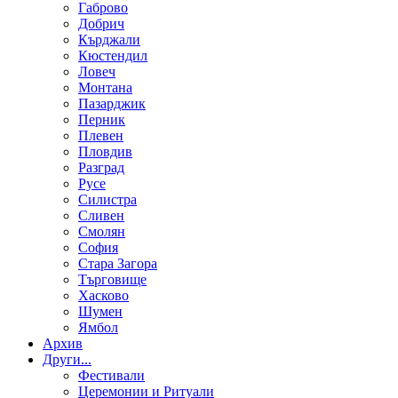
Габрово
Добрич
Кърджали
Кюстендил
Ловеч
Монтана
Пазарджик
Перник
Плевен
Пловдив
Разград
Русе
Силистра
Сливен
Смолян
София
Стара Загора
Търговище
Хасково
Шумен
Ямбол
Aрхив
Други...
Фестивали
Церемонии и Ритуали