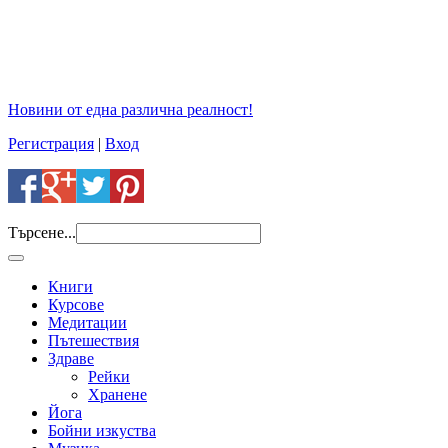
Новини от една различна реалност!
Регистрация
|
Вход
Търсене...
Книги
Курсове
Медитации
Пътешествия
Здраве
Рейки
Хранене
Йога
Бойни изкуства