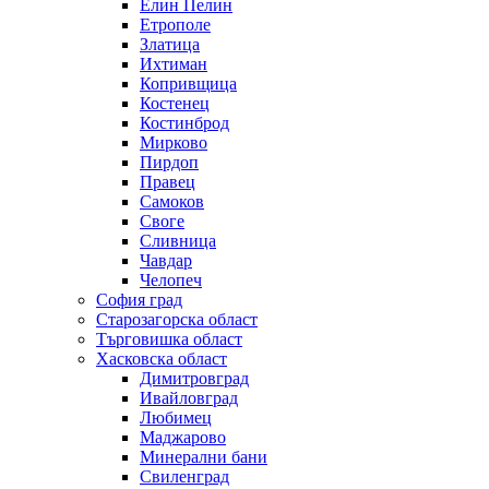
Елин Пелин
Етрополе
Златица
Ихтиман
Копривщица
Костенец
Костинброд
Мирково
Пирдоп
Правец
Самоков
Своге
Сливница
Чавдар
Челопеч
София град
Старозагорска област
Търговишка област
Хасковска област
Димитровград
Ивайловград
Любимец
Маджарово
Минерални бани
Свиленград