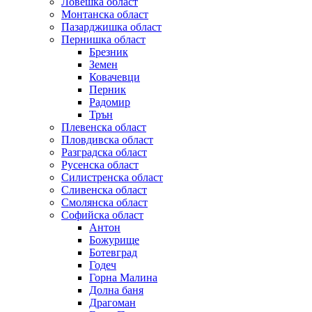
Ловешка област
Монтанска област
Пазарджишка област
Пернишка област
Брезник
Земен
Ковачевци
Перник
Радомир
Трън
Плевенска област
Пловдивска област
Разградска област
Русенска област
Силистренска област
Сливенска област
Смолянска област
Софийска област
Антон
Божурище
Ботевград
Годеч
Горна Малина
Долна баня
Драгоман