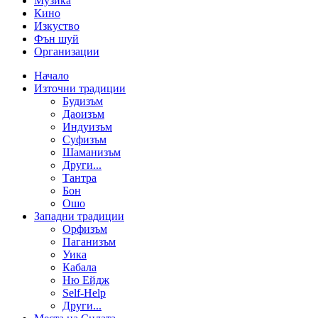
Музика
Кино
Изкуство
Фън шуй
Организации
Начало
Източни традиции
Будизъм
Даоизъм
Индуизъм
Суфизъм
Шаманизъм
Други...
Тантра
Бон
Ошо
Западни традиции
Орфизъм
Паганизъм
Уика
Кабала
Ню Ейдж
Self-Help
Други...