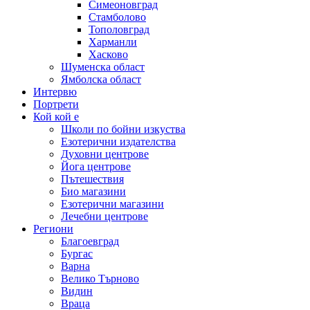
Симеоновград
Стамболово
Тополовград
Харманли
Хасково
Шуменска област
Ямболска област
Интервю
Портрети
Кой кой е
Школи по бойни изкуства
Езотерични издателства
Духовни центрове
Йога центрове
Пътешествия
Био магазини
Езотерични магазини
Лечебни центрове
Региони
Благоевград
Бургас
Варна
Велико Търново
Видин
Враца