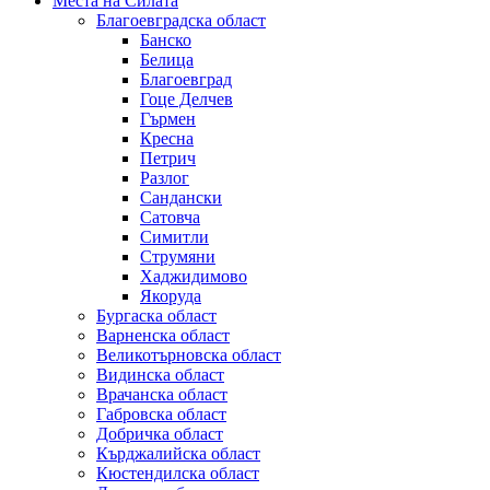
Места на Силата
Благоевградска област
Банско
Белица
Благоевград
Гоце Делчев
Гърмен
Кресна
Петрич
Разлог
Сандански
Сатовча
Симитли
Струмяни
Хаджидимово
Якоруда
Бургаска област
Варненска област
Великотърновска област
Видинска област
Врачанска област
Габровска област
Добричка област
Кърджалийска област
Кюстендилска област