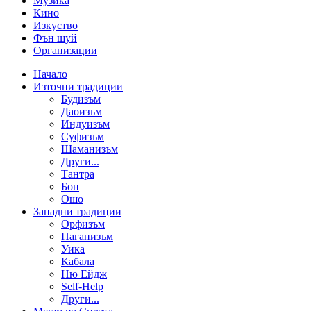
Музика
Кино
Изкуство
Фън шуй
Организации
Начало
Източни традиции
Будизъм
Даоизъм
Индуизъм
Суфизъм
Шаманизъм
Други...
Тантра
Бон
Ошо
Западни традиции
Орфизъм
Паганизъм
Уика
Кабала
Ню Ейдж
Self-Help
Други...