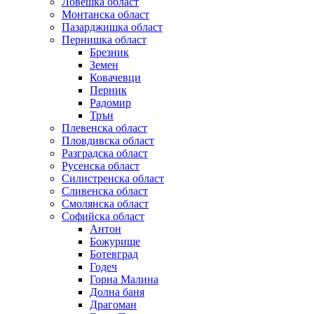
Ловешка област
Монтанска област
Пазарджишка област
Пернишка област
Брезник
Земен
Ковачевци
Перник
Радомир
Трън
Плевенска област
Пловдивска област
Разградска област
Русенска област
Силистренска област
Сливенска област
Смолянска област
Софийска област
Антон
Божурище
Ботевград
Годеч
Горна Малина
Долна баня
Драгоман