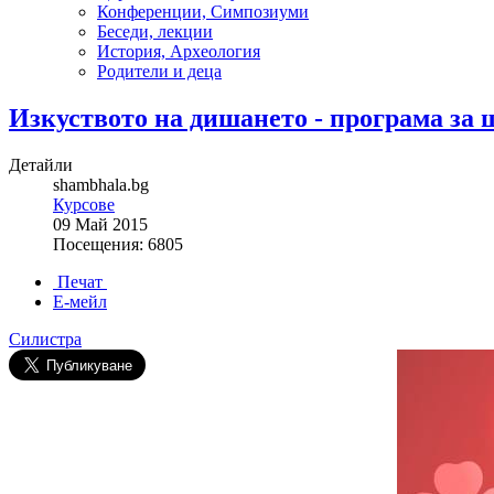
Конференции, Симпозиуми
Беседи, лекции
История, Археология
Родители и деца
Изкуството на дишането - програма за 
Детайли
shambhala.bg
Курсове
09 Май 2015
Посещения: 6805
Печат
Е-мейл
Силистра