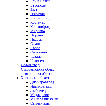
Елин Пелин
Етрополе
Златица
Ихтиман
Копривщица
Костенец
Костинброд
Мирково
Пирдоп
Правец
Самоков
Своге
Сливница
Чавдар
Челопеч
София град
Старозагорска област
Търговишка област
Хасковска област
Димитровград
Ивайловград
Любимец
Маджарово
Минерални бани
Свиленград