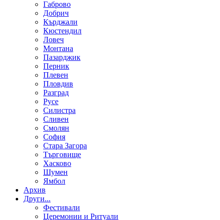
Габрово
Добрич
Кърджали
Кюстендил
Ловеч
Монтана
Пазарджик
Перник
Плевен
Пловдив
Разград
Русе
Силистра
Сливен
Смолян
София
Стара Загора
Търговище
Хасково
Шумен
Ямбол
Aрхив
Други...
Фестивали
Церемонии и Ритуали