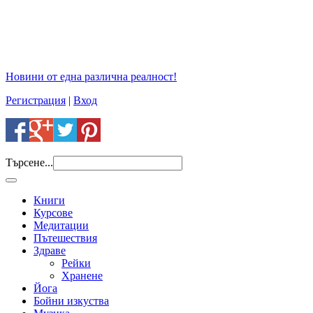
Новини от една различна реалност!
Регистрация
|
Вход
Търсене...
Книги
Курсове
Медитации
Пътешествия
Здраве
Рейки
Хранене
Йога
Бойни изкуства