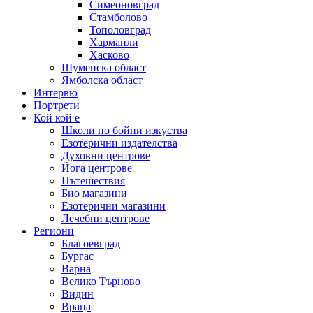
Симеоновград
Стамболово
Тополовград
Харманли
Хасково
Шуменска област
Ямболска област
Интервю
Портрети
Кой кой е
Школи по бойни изкуства
Езотерични издателства
Духовни центрове
Йога центрове
Пътешествия
Био магазини
Езотерични магазини
Лечебни центрове
Региони
Благоевград
Бургас
Варна
Велико Търново
Видин
Враца