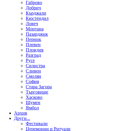
Габрово
Добрич
Кърджали
Кюстендил
Ловеч
Монтана
Пазарджик
Перник
Плевен
Пловдив
Разград
Русе
Силистра
Сливен
Смолян
София
Стара Загора
Търговище
Хасково
Шумен
Ямбол
Aрхив
Други...
Фестивали
Церемонии и Ритуали