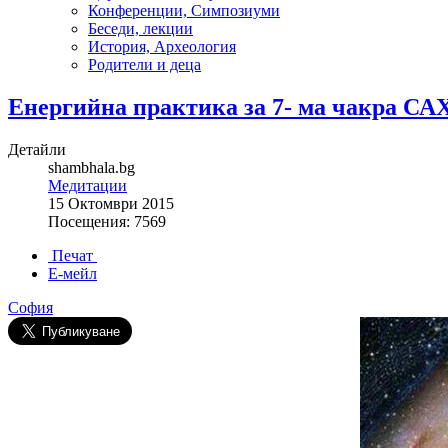
Конференции, Симпозиуми
Беседи, лекции
История, Археология
Родители и деца
Енергийна практика за 7- ма чакра С
Детайли
shambhala.bg
Медитации
15 Октомври 2015
Посещения: 7569
Печат
Е-мейл
София