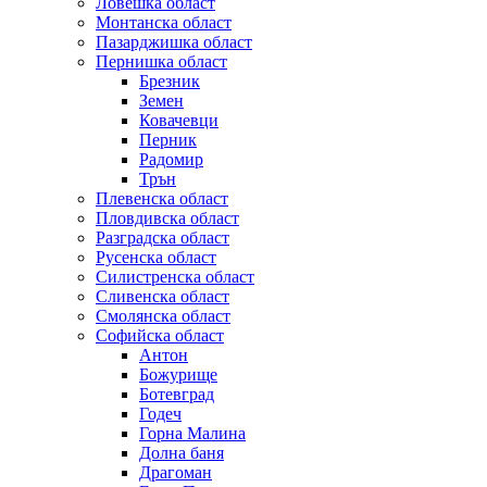
Ловешка област
Монтанска област
Пазарджишка област
Пернишка област
Брезник
Земен
Ковачевци
Перник
Радомир
Трън
Плевенска област
Пловдивска област
Разградска област
Русенска област
Силистренска област
Сливенска област
Смолянска област
Софийска област
Антон
Божурище
Ботевград
Годеч
Горна Малина
Долна баня
Драгоман