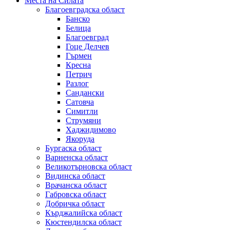
Места на Силата
Благоевградска област
Банско
Белица
Благоевград
Гоце Делчев
Гърмен
Кресна
Петрич
Разлог
Сандански
Сатовча
Симитли
Струмяни
Хаджидимово
Якоруда
Бургаска област
Варненска област
Великотърновска област
Видинска област
Врачанска област
Габровска област
Добричка област
Кърджалийска област
Кюстендилска област