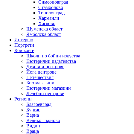
Симеоновград
Стамболово
Тополовград
Харманли
Хасково
Шуменска област
Ямболска област
Интервю
Портрети
Кой кой е
Школи по бойни изкуства
Езотерични издателства
Духовни центрове
Йога центрове
Пътешествия
Био магазини
Езотерични магазини
Лечебни центрове
Региони
Благоевград
Бургас
Варна
Велико Търново
Видин
Враца