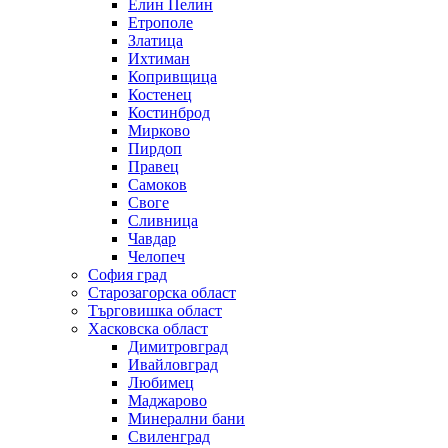
Елин Пелин
Етрополе
Златица
Ихтиман
Копривщица
Костенец
Костинброд
Мирково
Пирдоп
Правец
Самоков
Своге
Сливница
Чавдар
Челопеч
София град
Старозагорска област
Търговишка област
Хасковска област
Димитровград
Ивайловград
Любимец
Маджарово
Минерални бани
Свиленград