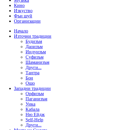
Музика
Кино
Изкуство
Фън шуй
Организации
Начало
Източни традиции
Будизъм
Даоизъм
Индуизъм
Суфизъм
Шаманизъм
Други...
Тантра
Бон
Ошо
Западни традиции
Орфизъм
Паганизъм
Уика
Кабала
Ню Ейдж
Self-Help
Други...