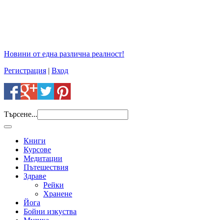
Новини от една различна реалност!
Регистрация
|
Вход
Търсене...
Книги
Курсове
Медитации
Пътешествия
Здраве
Рейки
Хранене
Йога
Бойни изкуства