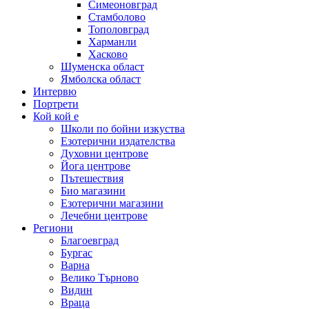
Симеоновград
Стамболово
Тополовград
Харманли
Хасково
Шуменска област
Ямболска област
Интервю
Портрети
Кой кой е
Школи по бойни изкуства
Езотерични издателства
Духовни центрове
Йога центрове
Пътешествия
Био магазини
Езотерични магазини
Лечебни центрове
Региони
Благоевград
Бургас
Варна
Велико Търново
Видин
Враца