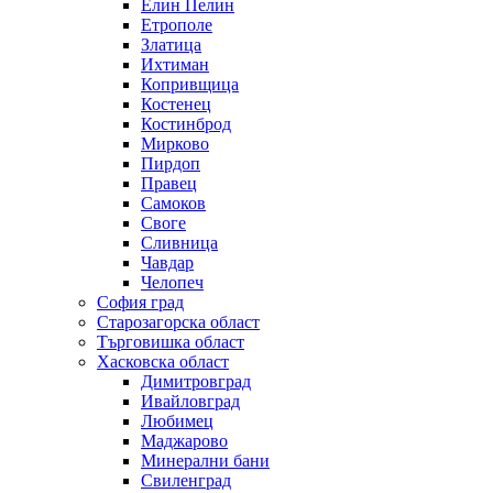
Елин Пелин
Етрополе
Златица
Ихтиман
Копривщица
Костенец
Костинброд
Мирково
Пирдоп
Правец
Самоков
Своге
Сливница
Чавдар
Челопеч
София град
Старозагорска област
Търговишка област
Хасковска област
Димитровград
Ивайловград
Любимец
Маджарово
Минерални бани
Свиленград