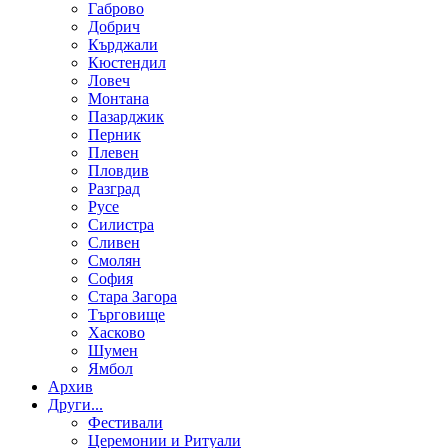
Габрово
Добрич
Кърджали
Кюстендил
Ловеч
Монтана
Пазарджик
Перник
Плевен
Пловдив
Разград
Русе
Силистра
Сливен
Смолян
София
Стара Загора
Търговище
Хасково
Шумен
Ямбол
Aрхив
Други...
Фестивали
Церемонии и Ритуали