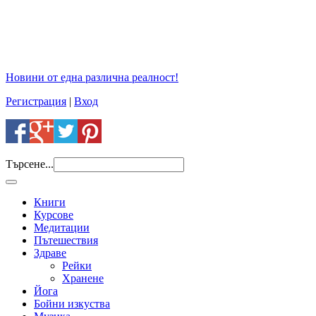
Новини от една различна реалност!
Регистрация
|
Вход
Търсене...
Книги
Курсове
Медитации
Пътешествия
Здраве
Рейки
Хранене
Йога
Бойни изкуства