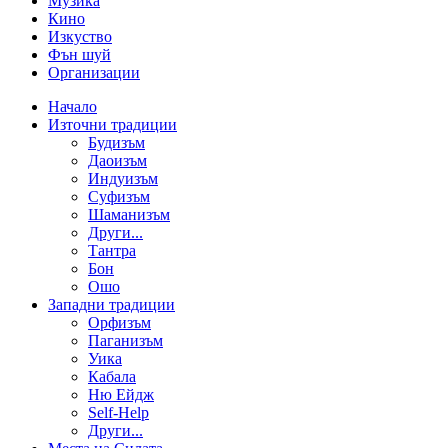
Музика
Кино
Изкуство
Фън шуй
Организации
Начало
Източни традиции
Будизъм
Даоизъм
Индуизъм
Суфизъм
Шаманизъм
Други...
Тантра
Бон
Ошо
Западни традиции
Орфизъм
Паганизъм
Уика
Кабала
Ню Ейдж
Self-Help
Други...