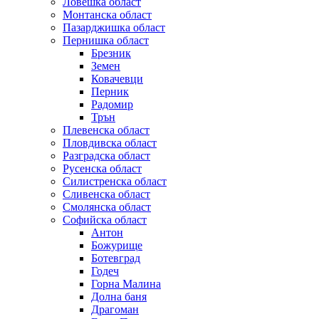
Ловешка област
Монтанска област
Пазарджишка област
Пернишка област
Брезник
Земен
Ковачевци
Перник
Радомир
Трън
Плевенска област
Пловдивска област
Разградска област
Русенска област
Силистренска област
Сливенска област
Смолянска област
Софийска област
Антон
Божурище
Ботевград
Годеч
Горна Малина
Долна баня
Драгоман