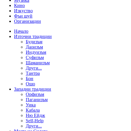
Музика
Кино
Изкуство
Фън шуй
Организации
Начало
Източни традиции
Будизъм
Даоизъм
Индуизъм
Суфизъм
Шаманизъм
Други...
Тантра
Бон
Ошо
Западни традиции
Орфизъм
Паганизъм
Уика
Кабала
Ню Ейдж
Self-Help
Други...