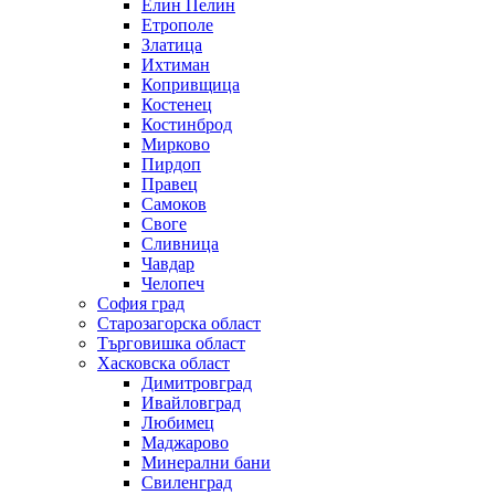
Елин Пелин
Етрополе
Златица
Ихтиман
Копривщица
Костенец
Костинброд
Мирково
Пирдоп
Правец
Самоков
Своге
Сливница
Чавдар
Челопеч
София град
Старозагорска област
Търговишка област
Хасковска област
Димитровград
Ивайловград
Любимец
Маджарово
Минерални бани
Свиленград