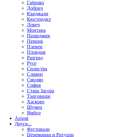
Габрово
Добрич
Кърджали
Кюстендил
Ловеч
Монтана
Пазарджик
Перник
Плевен
Пловдив
Разград
Русе
Силистра
Сливен
Смолян
София
Стара Загора
Търговище
Хасково
Шумен
Ямбол
Aрхив
Други...
Фестивали
Церемонии и Ритуали