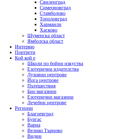
Свиленград
Симеоновград
Стамболово
Тополовград
Харманли
Хасково
Шуменска област
Ямболска област
Интервю
Портрети
Кой кой е
Школи по бойни изкуства
Езотерични издателства
Духовни центрове
Йога центрове
Пътешествия
Био магазини
Езотерични магазини
Лечебни центрове
Региони
Благоевград
Бургас
Варна
Велико Търново
Видин