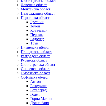
Кюстендилска област
Ловешка област
Монтанска област
Пазарджишка област
Пернишка област
Брезник
Земен
Ковачевци
Перник
Радомир
Трън
Плевенска област
Пловдивска област
Разградска област
Русенска област
Силистренска област
Сливенска област
Смолянска област
Софийска област
Антон
Божурище
Ботевград
Годеч
Горна Малина
Долна баня