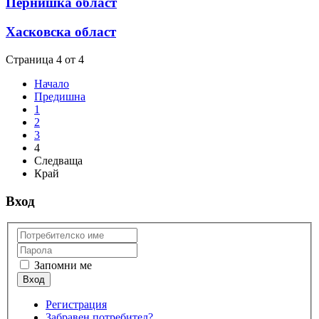
Пернишка област
Хасковска област
Страница 4 от 4
Начало
Предишна
1
2
3
4
Следваща
Край
Вход
Запомни ме
Регистрация
Забравен потребител?