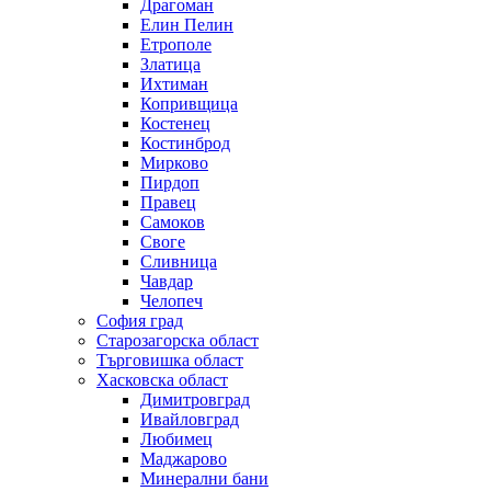
Драгоман
Елин Пелин
Етрополе
Златица
Ихтиман
Копривщица
Костенец
Костинброд
Мирково
Пирдоп
Правец
Самоков
Своге
Сливница
Чавдар
Челопеч
София град
Старозагорска област
Търговишка област
Хасковска област
Димитровград
Ивайловград
Любимец
Маджарово
Минерални бани