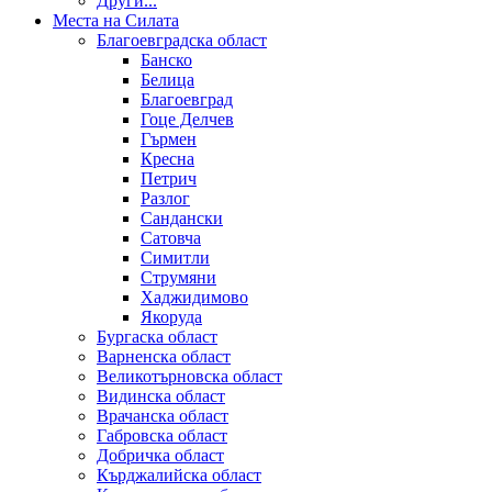
Други...
Места на Силата
Благоевградска област
Банско
Белица
Благоевград
Гоце Делчев
Гърмен
Кресна
Петрич
Разлог
Сандански
Сатовча
Симитли
Струмяни
Хаджидимово
Якоруда
Бургаска област
Варненска област
Великотърновска област
Видинска област
Врачанска област
Габровска област
Добричка област
Кърджалийска област