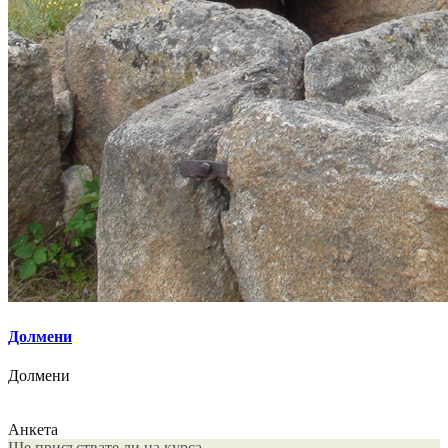
Долмени
Долмени
Анкета
Ще присъствате ли на курса