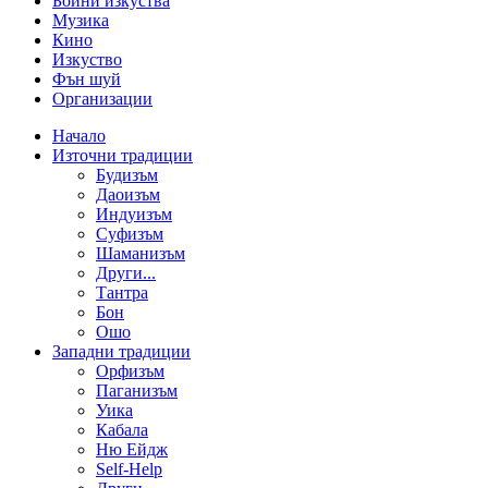
Бойни изкуства
Музика
Кино
Изкуство
Фън шуй
Организации
Начало
Източни традиции
Будизъм
Даоизъм
Индуизъм
Суфизъм
Шаманизъм
Други...
Тантра
Бон
Ошо
Западни традиции
Орфизъм
Паганизъм
Уика
Кабала
Ню Ейдж
Self-Help