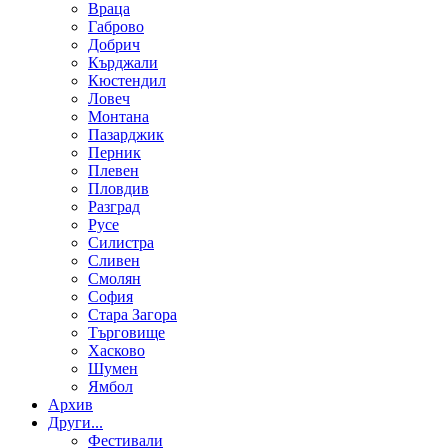
Враца
Габрово
Добрич
Кърджали
Кюстендил
Ловеч
Монтана
Пазарджик
Перник
Плевен
Пловдив
Разград
Русе
Силистра
Сливен
Смолян
София
Стара Загора
Търговище
Хасково
Шумен
Ямбол
Aрхив
Други...
Фестивали