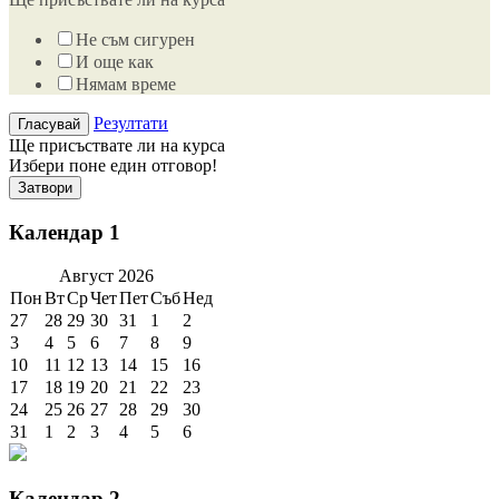
Не съм сигурен
И още как
Нямам време
Резултати
Ще присъствате ли на курса
Избери поне един отговор!
Затвори
Календар 1
Август
2026
Пон
Вт
Ср
Чет
Пет
Съб
Нед
27
28
29
30
31
1
2
3
4
5
6
7
8
9
10
11
12
13
14
15
16
17
18
19
20
21
22
23
24
25
26
27
28
29
30
31
1
2
3
4
5
6
Календар 2