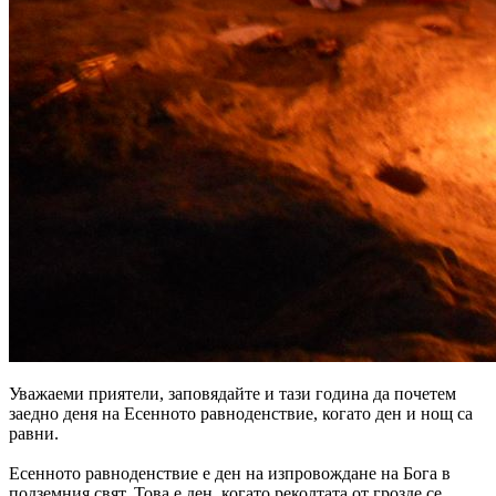
Уважаеми приятели, заповядайте и тази година да почетем
заедно деня на Есенното равноденствие, когато ден и нощ са
равни.
Есенното равноденствие е ден на изпровождане на Бога в
подземния свят. Това е ден, когато реколтата от грозде се