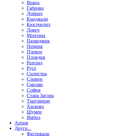
Враца
Габрово
Добрич
Кърджали
Кюстендил
Ловеч
Монтана
Пазарджик
Перник
Плевен
Пловдив
Разград
Русе
Силистра
Сливен
Смолян
София
Стара Загора
Търговище
Хасково
Шумен
Ямбол
Aрхив
Други...
Фестивали