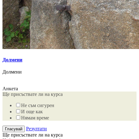
Долмени
Долмени
Анкета
Ще присъствате ли на курса
Не съм сигурен
И още как
Нямам време
Резултати
Ще присъствате ли на курса