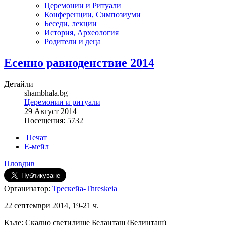
Церемонии и Ритуали
Конференции, Симпозиуми
Беседи, лекции
История, Археология
Родители и деца
Есенно равноденствие 2014
Детайли
shambhala.bg
Церемонии и ритуали
29 Август 2014
Посещения: 5732
Печат
Е-мейл
Пловдив
Организатор:
Трескейа-Threskeia
22 септември 2014, 19-21 ч.
Къде:
Скално светилище Беланташ (Белинташ)