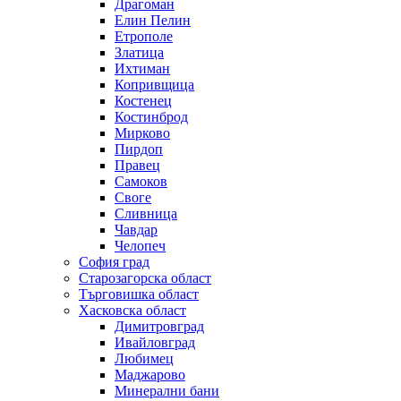
Драгоман
Елин Пелин
Етрополе
Златица
Ихтиман
Копривщица
Костенец
Костинброд
Мирково
Пирдоп
Правец
Самоков
Своге
Сливница
Чавдар
Челопеч
София град
Старозагорска област
Търговишка област
Хасковска област
Димитровград
Ивайловград
Любимец
Маджарово
Минерални бани