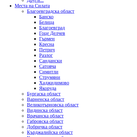
Други...
Места на Силата
Благоевградска област
Банско
Белица
Благоевград
Гоце Делчев
Гърмен
Кресна
Петрич
Разлог
Сандански
Сатовча
Симитли
Струмяни
Хаджидимово
Якоруда
Бургаска област
Варненска област
Великотърновска област
Видинска област
Врачанска област
Габровска област
Добричка област
Кърджалийска област