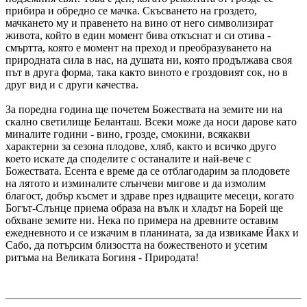
прибира и обредно се мачка. Скъсването на гроздето,
мачкането му и правенето на вино
от него символизират
животa, който в един момент бива откъснат и си отива -
смъртта, която е момент на преход и преобразуването на
природната сила в нас, на душата ни, която продължава своя
път в друга форма, така както виното е гроздовият сок, но в
друг вид и с други качества.
За поредна година ще почетем Божествата на земите ни на
скално светилище Беланташ. Всеки може да носи дарове като
миналите години - вино, грозде, смокини, всякакви
характерни за сезона плодове, хляб, както и всичко друго
което искате да споделите с останалите и най-вече с
Божествата. Есента е време да се отблагодарим за плодовете
на лятото и изминалите слънчеви мигове и да измолим
благост, добър късмет и здраве през идващите месеци, когато
Богът-Слънце приема образа на вълк и хладът на Борей ще
обхване земите ни. Нека по примера на древните оставим
ежедневното и се изкачим в планината, за да извикаме Йакх и
Сабо, да потърсим близостта на божественото и усетим
ритъма на Великата Богиня - Природата!