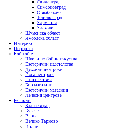
Свиленград
Симеоновград
Стамболово
Тополовград
Харманли
Хасково
Шуменска област
Ямболска област
Интервю
Портрети
Кой кой е
Школи по бойни изкуства
Езотерични издателства
Духовни центрове
Йога центрове
Пътешествия
Био магазини
Езотерични магазини
Лечебни центрове
Региони
Благоевград
Бургас
Варна
Велико Търново
Видин