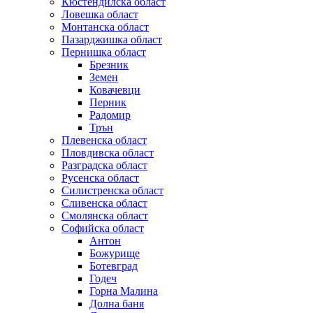
Кюстендилска област
Ловешка област
Монтанска област
Пазарджишка област
Пернишка област
Брезник
Земен
Ковачевци
Перник
Радомир
Трън
Плевенска област
Пловдивска област
Разградска област
Русенска област
Силистренска област
Сливенска област
Смолянска област
Софийска област
Антон
Божурище
Ботевград
Годеч
Горна Малина
Долна баня