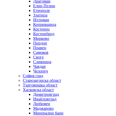
Драгоман
Елин Пелин
Етрополе
Златица
Ихтиман
Копривщица
Костенец
Костинброд
Мирково
Пирдоп
Правец
Самоков
Своге
Сливница
Чавдар
Челопеч
София град
Старозагорска област
Търговишка област
Хасковска област
Димитровград
Ивайловград
Любимец
Маджарово
Минерални бани