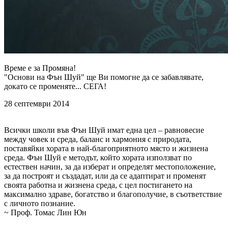
Време е за Промяна!
"Основи на Фън Шуй" ще Ви помогне да се забавлявате,
докато се променяте... СЕГА!
28 септември 2014
Всички школи във Фън Шуй имат една цел – равновесие
между човек и среда, баланс и хармония с природата,
поставяйки хората в най-благоприятното място и жизнена
среда. Фън Шуй е методът, който хората използват по
естествен начин, за да изберат и определят местоположение,
за да построят и създадат, или да се адаптират и променят
своята работна и жизнена среда, с цел постигането на
максимално здраве, богатство и благополучие, в съответствие
с личното познание.
~ Проф. Томас Лин Юн