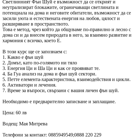
Светлинният Фън Шуй е възможност да се открият и
неутрализират блокажите, ограничаващи светлината и
потенциала на дома и неговите
обитатели, възможност да се
засили уюта и естествената енергия на любов, цялост и
разширяване в пространството.
Това е метод, чрез който да общуваме по-правилно и лесно с
дома си и да внесем природата в него, за взаимно развитие и
хармония с всичко, което Е.
В този курс ще се запознаем с:
1. Какво е фън шуй
2. Домът, като по-голямото ни тяло
3. Енергия Ци и Ша Ци и как се проявяват те.
4. Ба Гуа анализ на дома и фън шуй сектори.
5. Петте елемента-характеристика, взаимодействия и цикли.
6. Активатори и лечения.
7. Време за въпроси, свързани с вашия личен фън шуй.
Необходимо е предварително записване и заплащане.
Цена: 60 лв
Водещ: Мая Митрева
Телефони за контакт: 0885949549;0888 220 229