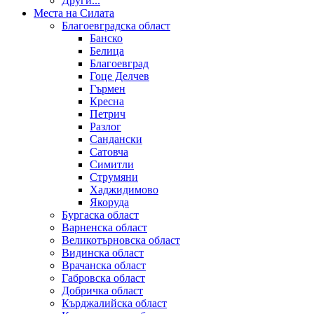
Други...
Места на Силата
Благоевградска област
Банско
Белица
Благоевград
Гоце Делчев
Гърмен
Кресна
Петрич
Разлог
Сандански
Сатовча
Симитли
Струмяни
Хаджидимово
Якоруда
Бургаска област
Варненска област
Великотърновска област
Видинска област
Врачанска област
Габровска област
Добричка област
Кърджалийска област