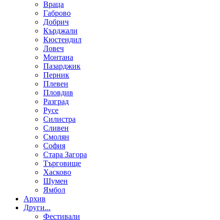
Враца
Габрово
Добрич
Кърджали
Кюстендил
Ловеч
Монтана
Пазарджик
Перник
Плевен
Пловдив
Разград
Русе
Силистра
Сливен
Смолян
София
Стара Загора
Търговище
Хасково
Шумен
Ямбол
Aрхив
Други...
Фестивали