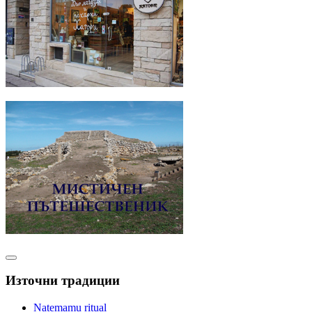
Източни традиции
Natemamu ritual