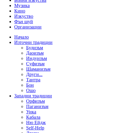
Бойни изкуства
Музика
Кино
Изкуство
Фън шуй
Организации
Начало
Източни традиции
Будизъм
Даоизъм
Индуизъм
Суфизъм
Шаманизъм
Други...
Тантра
Бон
Ошо
Западни традиции
Орфизъм
Паганизъм
Уика
Кабала
Ню Ейдж
Self-Help