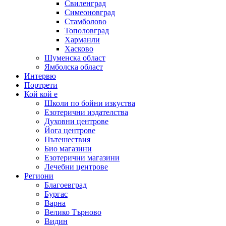
Свиленград
Симеоновград
Стамболово
Тополовград
Харманли
Хасково
Шуменска област
Ямболска област
Интервю
Портрети
Кой кой е
Школи по бойни изкуства
Езотерични издателства
Духовни центрове
Йога центрове
Пътешествия
Био магазини
Езотерични магазини
Лечебни центрове
Региони
Благоевград
Бургас
Варна
Велико Търново
Видин