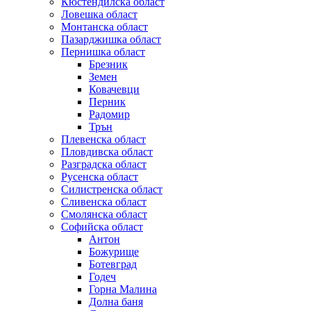
Кюстендилска област
Ловешка област
Монтанска област
Пазарджишка област
Пернишка област
Брезник
Земен
Ковачевци
Перник
Радомир
Трън
Плевенска област
Пловдивска област
Разградска област
Русенска област
Силистренска област
Сливенска област
Смолянска област
Софийска област
Антон
Божурище
Ботевград
Годеч
Горна Малина
Долна баня