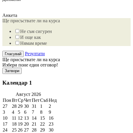
Анкета
Ще присъствате ли на курса
Не съм сигурен
И още как
Нямам време
Резултати
Ще присъствате ли на курса
Избери поне един отговор!
Затвори
Календар 1
Август
2026
Пон
Вт
Ср
Чет
Пет
Съб
Нед
27
28
29
30
31
1
2
3
4
5
6
7
8
9
10
11
12
13
14
15
16
17
18
19
20
21
22
23
24
25
26
27
28
29
30