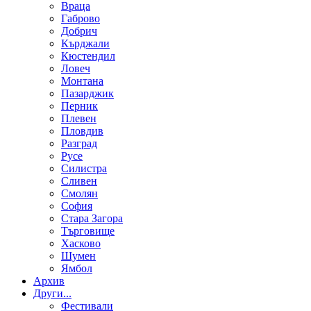
Враца
Габрово
Добрич
Кърджали
Кюстендил
Ловеч
Монтана
Пазарджик
Перник
Плевен
Пловдив
Разград
Русе
Силистра
Сливен
Смолян
София
Стара Загора
Търговище
Хасково
Шумен
Ямбол
Aрхив
Други...
Фестивали