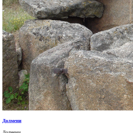
Долмени
Долмени