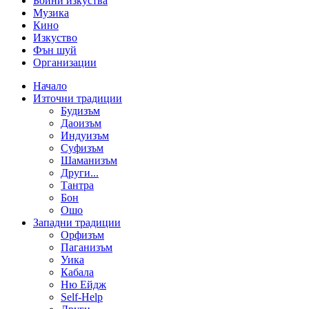
Бойни изкуства
Музика
Кино
Изкуство
Фън шуй
Организации
Начало
Източни традиции
Будизъм
Даоизъм
Индуизъм
Суфизъм
Шаманизъм
Други...
Тантра
Бон
Ошо
Западни традиции
Орфизъм
Паганизъм
Уика
Кабала
Ню Ейдж
Self-Help