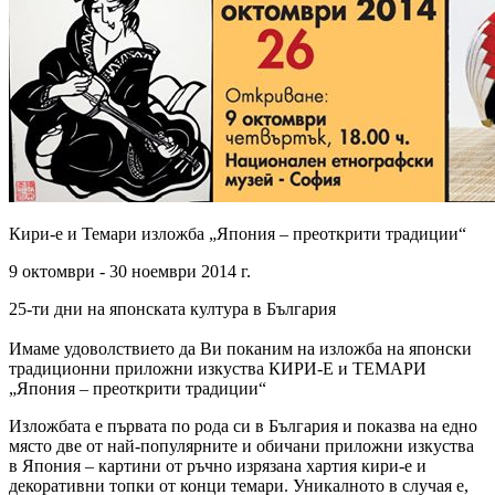
Кири-е и Темари изложба
„Япония – преоткрити традиции“
9 октомври - 30 ноември 2014 г.
25-ти дни на японската култура в България
Имаме удоволствието да Ви поканим на изложба на японски
традиционни приложни изкуства КИРИ-Е и ТЕМАРИ
„Япония – преоткрити традиции“
Изложбата е първата по рода си в България и показва на едно
място две от най-популярните и обичани приложни изкуства
в Япония – картини от ръчно изрязана хартия кири-е и
декоративни топки от конци темари. Уникалното в случая е,