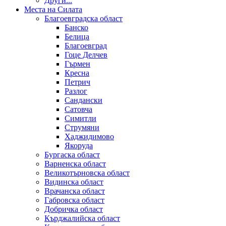
Други...
Места на Силата
Благоевградска област
Банско
Белица
Благоевград
Гоце Делчев
Гърмен
Кресна
Петрич
Разлог
Сандански
Сатовча
Симитли
Струмяни
Хаджидимово
Якоруда
Бургаска област
Варненска област
Великотърновска област
Видинска област
Врачанска област
Габровска област
Добричка област
Кърджалийска област