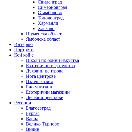
Свиленград
Симеоновград
Стамболово
Тополовград
Харманли
Хасково
Шуменска област
Ямболска област
Интервю
Портрети
Кой кой е
Школи по бойни изкуства
Езотерични издателства
Духовни центрове
Йога центрове
Пътешествия
Био магазини
Езотерични магазини
Лечебни центрове
Региони
Благоевград
Бургас
Варна
Велико Търново
Видин