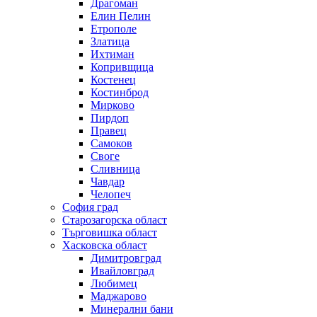
Драгоман
Елин Пелин
Етрополе
Златица
Ихтиман
Копривщица
Костенец
Костинброд
Мирково
Пирдоп
Правец
Самоков
Своге
Сливница
Чавдар
Челопеч
София град
Старозагорска област
Търговишка област
Хасковска област
Димитровград
Ивайловград
Любимец
Маджарово
Минерални бани