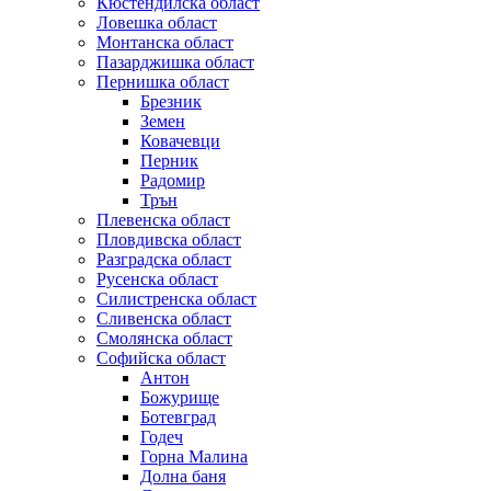
Кюстендилска област
Ловешка област
Монтанска област
Пазарджишка област
Пернишка област
Брезник
Земен
Ковачевци
Перник
Радомир
Трън
Плевенска област
Пловдивска област
Разградска област
Русенска област
Силистренска област
Сливенска област
Смолянска област
Софийска област
Антон
Божурище
Ботевград
Годеч
Горна Малина
Долна баня