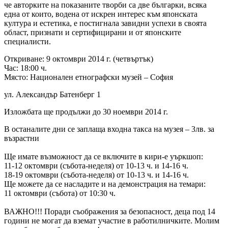
че авторките на показаните творби са две българки, всяка
една от които, водена от искрен интерес към японската
култура и естетика, е постигнала завидни успехи в своята
област, признати и сертифицирани и от японските
специалисти.
Откриване: 9 октомври 2014 г. (четвъртък)
Час: 18:00 ч.
Място: Национален етнограф
ски музей – София
ул. Александър Батенберг 1
Изложбата ще продължи до 30 ноември 2014 г.
В останалите дни се заплаща входна такса на музея – 3лв. за
възрастни
Ще имате възможност да се включите в кири-е уъркшоп:
11-12 октомври (събота-неделя) от 10-13 ч. и 14-16 ч.
18-19 октомври (събота-неделя) от 10-13 ч. и 14-16 ч.
Ще можете да се насладите и на демонстрация на темари:
11 октомври (събота) от 10:30 ч.
ВАЖНО!!! Поради съображения за безопасност, деца под 14
години не могат да вземат участие в работилничките. Молим