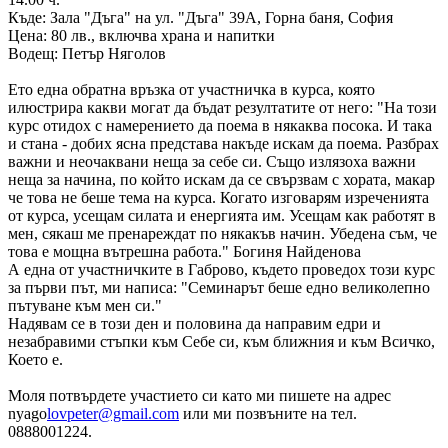
Къде: Зала "Дъга" на ул. "Дъга" 39А, Горна баня, София
Цена: 80 лв., включва храна и напитки
Водещ: Петър Няголов
Ето една обратна връзка от участничка в курса, която
илюстрира какви могат да бъдат резултатите от него: "На този
курс отидох с намерението да поема в някаква посока. И така
и стана - добих ясна представа накъде искам да поема. Разбрах
важни и неочаквани неща за себе си. Също излязоха важни
неща за начина, по който искам да се свързвам с хората, макар
че това не беше тема на курса. Когато изговарям изреченията
от курса, усещам силата и енергията им. Усещам как работят в
мен, сякаш ме пренареждат по някакъв начин. Убедена съм, че
това е мощна вътрешна работа." Богиня Найденова
А една от участничките в Габрово, където проведох този курс
за първи път, ми написа: "Семинарът беше едно великолепно
пътуване към мен си."
Надявам се в този ден и половина да направим едри и
незабравими стъпки към Себе си, към ближния и към Всичко,
Което е.
Моля потвърдете участието си като ми пишете на адрес
nyagо
lovpeter@gmail.com
или ми позвъните на тел.
0888001224.