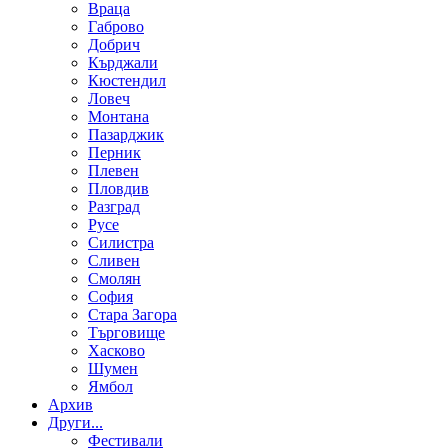
Враца
Габрово
Добрич
Кърджали
Кюстендил
Ловеч
Монтана
Пазарджик
Перник
Плевен
Пловдив
Разград
Русе
Силистра
Сливен
Смолян
София
Стара Загора
Търговище
Хасково
Шумен
Ямбол
Aрхив
Други...
Фестивали