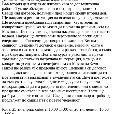
Във втория ден отделяме няколко часа за допълнителна
работа. Тук ще обсъдим визии и сънища, свързани със
Свещения договор, получени през нощта срещу втория ден.
Ще направим рекапитулация на всичко получено до момента.
Ще посочим преобладаващи съпротиви, характерни за
конкретната група, които могат да пречат на реализацията на
Мисията. Ще получим и финална насочваща визия от нашите
водачи. Накрая ще активираме персонално за всеки един
енергията на Свещения договор с послания от Висшата
същност. Свещеният договор е съзнание, енергия, която е
заложена в нас и затова може да ни разказва за себе си, а също
и да бъде активирана. Целта на курса е участниците да си
тръгнат с достатъчно натрупана информация, а също и с
конкретно усещане за специфичната си Мисия на Земята.
Някои ще разкрият с пределна яснота Свещения си договор,
така че, ако все още не го живеят, да започнат активно да го
претворяват и въплъщават в ежедневието си. Други ще трябва
да тълкуват и "чувстват" в дните след курса получената
информация, за да им разкрие тя постепенно или с внезапно
прозрение смисъла на земното им съществуване. Трети ще
разберат, че вече изпълняват Свещения си договор и трябва да
продължат по същия път с повече увереност.
Кога: 25-ти април, събота, 10.00-17.00 ч.; 26-ти, неделя, 10.00-
14.00 ч.