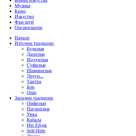
Бойни изкуства
Музика
Кино
Изкуство
Фън шуй
Организации
Начало
Източни традиции
Будизъм
Даоизъм
Индуизъм
Суфизъм
Шаманизъм
Други...
Тантра
Бон
Ошо
Западни традиции
Орфизъм
Паганизъм
Уика
Кабала
Ню Ейдж
Self-Help