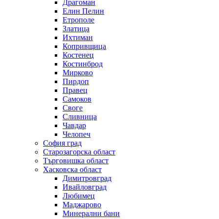
Драгоман
Елин Пелин
Етрополе
Златица
Ихтиман
Копривщица
Костенец
Костинброд
Мирково
Пирдоп
Правец
Самоков
Своге
Сливница
Чавдар
Челопеч
София град
Старозагорска област
Търговишка област
Хасковска област
Димитровград
Ивайловград
Любимец
Маджарово
Минерални бани