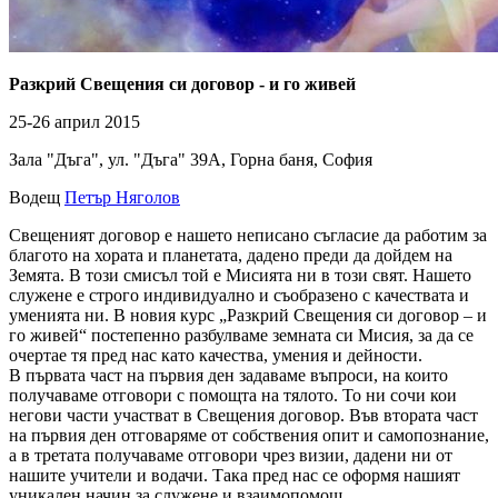
Разкрий Свещения си договор - и го живей
25-26 април 2015
Зала "Дъга", ул. "Дъга" 39А, Горна баня, София
Водещ
Петър Няголов
Свещеният договор е нашето неписано съгласие да работим за
благото на хората и планетата, дадено преди да дойдем на
Земята. В този смисъл той е Мисията ни в този свят. Нашето
служене е строго индивидуално и съобразено с качествата и
уменията ни. В новия курс „Разкрий Свещения си договор – и
го живей“ постепенно разбулваме земната си Мисия, за да се
очертае тя пред нас като качества, умения и дейности.
В първата част на първия ден задаваме въпроси, на които
получаваме отговори с помощта на тялото. То ни сочи кои
негови части участват в Свещения договор. Във втората част
на първия ден отговаряме от собствения опит и самопознание,
а в третата получаваме отговори чрез визии, дадени ни от
нашите учители и водачи. Та
ка пред нас се оформя нашият
уникален начин за служене и взаимопомощ.