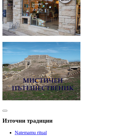
Източни традиции
Natemamu ritual