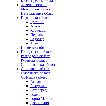
Кюстендилска област
Ловешка област
Монтанска област
Пазарджишка област
Пернишка област
Брезник
Земен
Ковачевци
Перник
Радомир
Трън
Плевенска област
Пловдивска област
Разградска област
Русенска област
Силистренска област
Сливенска област
Смолянска област
Софийска област
Антон
Божурище
Ботевград
Годеч
Горна Малина
Долна баня