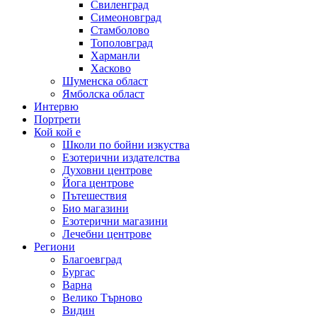
Свиленград
Симеоновград
Стамболово
Тополовград
Харманли
Хасково
Шуменска област
Ямболска област
Интервю
Портрети
Кой кой е
Школи по бойни изкуства
Езотерични издателства
Духовни центрове
Йога центрове
Пътешествия
Био магазини
Езотерични магазини
Лечебни центрове
Региони
Благоевград
Бургас
Варна
Велико Търново
Видин