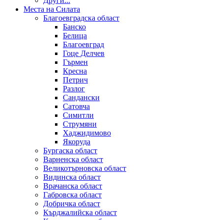
Други...
Места на Силата
Благоевградска област
Банско
Белица
Благоевград
Гоце Делчев
Гърмен
Кресна
Петрич
Разлог
Сандански
Сатовча
Симитли
Струмяни
Хаджидимово
Якоруда
Бургаска област
Варненска област
Великотърновска област
Видинска област
Врачанска област
Габровска област
Добричка област
Кърджалийска област