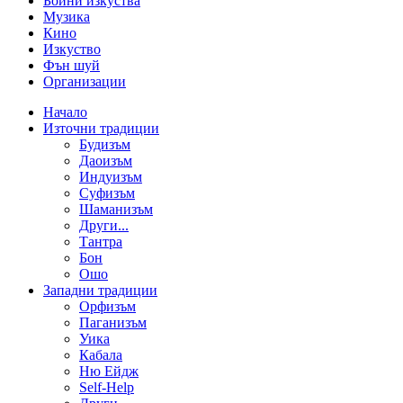
Бойни изкуства
Музика
Кино
Изкуство
Фън шуй
Организации
Начало
Източни традиции
Будизъм
Даоизъм
Индуизъм
Суфизъм
Шаманизъм
Други...
Тантра
Бон
Ошо
Западни традиции
Орфизъм
Паганизъм
Уика
Кабала
Ню Ейдж
Self-Help