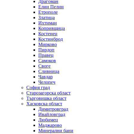
Драгоман
Елин Пелин
Етрополе
Златица
Ихтиман
Копривщица
Костенец
Костинброд
Мирково
Пирдоп
Правец
Самоков
Своге
Сливница
Чавдар
Челопеч
София град
Старозагорска област
Търговишка област
Хасковска област
Димитровград
Ивайловград
Любимец
Маджарово
Минерални бани