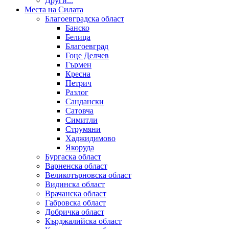
Други...
Места на Силата
Благоевградска област
Банско
Белица
Благоевград
Гоце Делчев
Гърмен
Кресна
Петрич
Разлог
Сандански
Сатовча
Симитли
Струмяни
Хаджидимово
Якоруда
Бургаска област
Варненска област
Великотърновска област
Видинска област
Врачанска област
Габровска област
Добричка област
Кърджалийска област