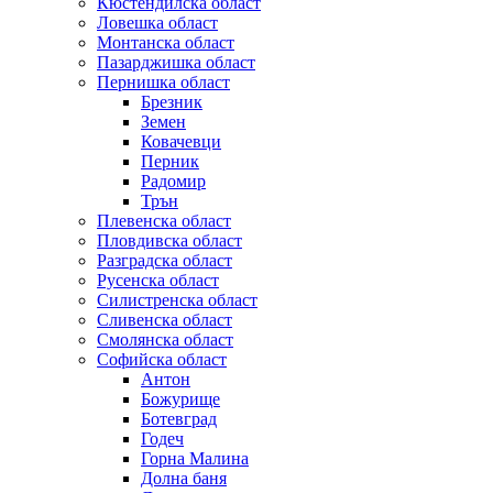
Кюстендилска област
Ловешка област
Монтанска област
Пазарджишка област
Пернишка област
Брезник
Земен
Ковачевци
Перник
Радомир
Трън
Плевенска област
Пловдивска област
Разградска област
Русенска област
Силистренска област
Сливенска област
Смолянска област
Софийска област
Антон
Божурище
Ботевград
Годеч
Горна Малина
Долна баня