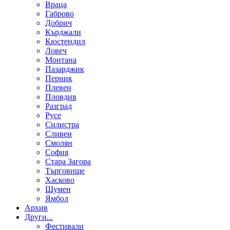
Враца
Габрово
Добрич
Кърджали
Кюстендил
Ловеч
Монтана
Пазарджик
Перник
Плевен
Пловдив
Разград
Русе
Силистра
Сливен
Смолян
София
Стара Загора
Търговище
Хасково
Шумен
Ямбол
Aрхив
Други...
Фестивали