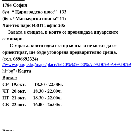
1784 София
бул. “ Цариградско шосе” 133
(бул. “Магнаурска школа” 11)
Хай-тек парк ИЗОТ, офис 205
Залата е същата, в която се провеждаха януарските
семинари.
С хората, които идват за пръв път и не могат да се
ориентират, ще бъде уговорена предварително среща.
(тел. 0896692324)
//www.google.bg/maps/place/%D0%94%D0%A2%D0%9A
Карта
hl=bg">
Време:
СР 19.окт. 18.30 - 22.00ч.
ЧТ 20.окт. 18.30 - 22.00ч.
ПТ 21.окт. 18.30 - 22.00ч.
СБ 23.окт. 16.00 - 2о.00ч.
Вход: