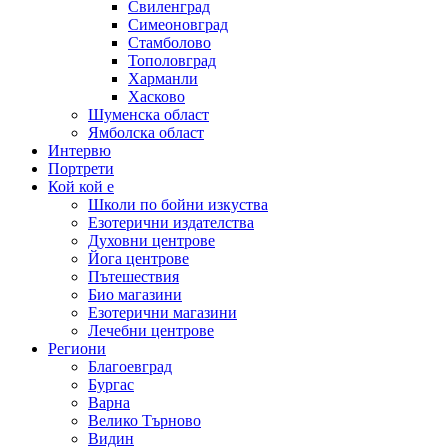
Свиленград
Симеоновград
Стамболово
Тополовград
Харманли
Хасково
Шуменска област
Ямболска област
Интервю
Портрети
Кой кой е
Школи по бойни изкуства
Езотерични издателства
Духовни центрове
Йога центрове
Пътешествия
Био магазини
Езотерични магазини
Лечебни центрове
Региони
Благоевград
Бургас
Варна
Велико Търново
Видин