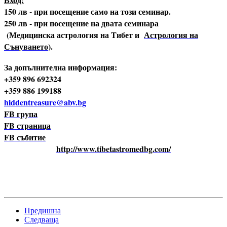
150 лв - при посещение само на този семинар.
250 лв - при посещение на двата семинара
(Медицинска астрология на Тибет и
Астрология на
Сънуването
).
За допълнителна информация:
+359 896 692324
+359 886 199188
hiddentreasure@abv.bg
FB група
FB страница
FB събитие
http://www.tibetastromedbg.com/
Предишна
Следваща