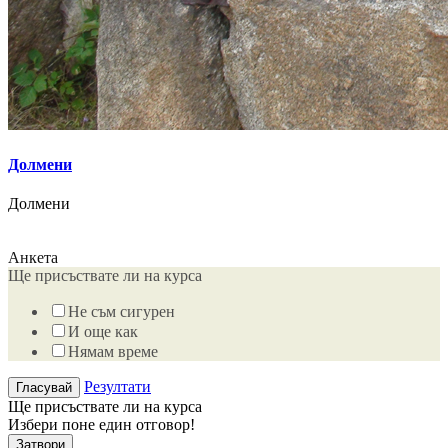
Долмени
Долмени
Анкета
Ще присъствате ли на курса
Не съм сигурен
И още как
Нямам време
Резултати
Ще присъствате ли на курса
Избери поне един отговор!
Затвори