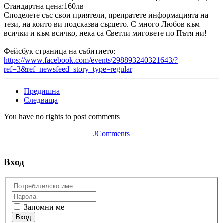
Стандартна цена:160лв
Споделете със свои приятели, препратете информацията на
тези, на които ви подсказва сърцето. С много Любов към
всички и към всичко, нека са Светли миговете по Пътя ни!
Фейсбук страница на събитието:
https://www.facebook.com/events/298893240321643/?
ref=3&ref_newsfeed_story_type=regular
Предишна
Следваща
You have no rights to post comments
JComments
Вход
Запомни ме