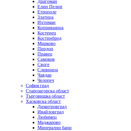
Драгоман
Елин Пелин
Етрополе
Златица
Ихтиман
Копривщица
Костенец
Костинброд
Мирково
Пирдоп
Правец
Самоков
Своге
Сливница
Чавдар
Челопеч
София град
Старозагорска област
Търговишка област
Хасковска област
Димитровград
Ивайловград
Любимец
Маджарово
Минерални бани