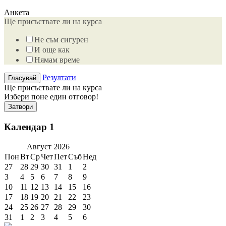
Анкета
Ще присъствате ли на курса
Не съм сигурен
И още как
Нямам време
Резултати
Ще присъствате ли на курса
Избери поне един отговор!
Затвори
Календар 1
Август
2026
Пон
Вт
Ср
Чет
Пет
Съб
Нед
27
28
29
30
31
1
2
3
4
5
6
7
8
9
10
11
12
13
14
15
16
17
18
19
20
21
22
23
24
25
26
27
28
29
30
31
1
2
3
4
5
6