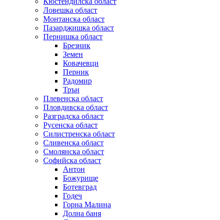
Кюстендилска област
Ловешка област
Монтанска област
Пазарджишка област
Пернишка област
Брезник
Земен
Ковачевци
Перник
Радомир
Трън
Плевенска област
Пловдивска област
Разградска област
Русенска област
Силистренска област
Сливенска област
Смолянска област
Софийска област
Антон
Божурище
Ботевград
Годеч
Горна Малина
Долна баня