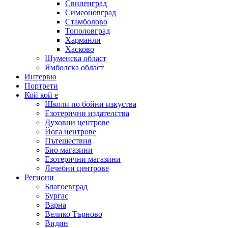
Свиленград
Симеоновград
Стамболово
Тополовград
Харманли
Хасково
Шуменска област
Ямболска област
Интервю
Портрети
Кой кой е
Школи по бойни изкуства
Езотерични издателства
Духовни центрове
Йога центрове
Пътешествия
Био магазини
Езотерични магазини
Лечебни центрове
Региони
Благоевград
Бургас
Варна
Велико Търново
Видин