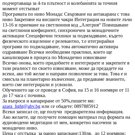
подчертаваща за 4-та плътност и колебанията за точния
момент отстъпват
Програмата по ниво Монада: Свързване на антакарана с това
ниво Закрепяне на висшите чакри Интеграция на новите лъчи
13-16 и приемане на светлинния код „Алегрия“ Повишаване
на светлиния коефициент, синхроничен за монадичните
активации Специфични техники за подмладяване, където
физическото изцеление е релевантно, т.е итегрирайки
програми по подмладяване, това автоматично активира
оздравяване Всички необходими практики, които ще
канализирам в процеса по Монадично извисяване
Всичко онова, което придобиете и интегрирате и закрепите в
тази реалност по своето извисяване, може да предадете на
всеки, ако той желае и направи позволение за това. Това е и
смисъла на планетарно възнесение, да предаваме знанието,
което сме интегрирали и усвоили.
Обучението ще се проведе в София, на 15 и 16 ноември от 11
до 17 часа с почивка.
За въпроси и капариране от 50%,пишете ми:
azara_light@abv.bg
или се обадете: 0897885912
Всеки записал се, ще получи предварителна информация.
Ако желаете, ще получите помощен материал под формата на
аудиоводени медитации от мен, конкретно насочени за
монадично ниво.
Цена с отстъпка за ранно записване:130лв. до 12 ноември;