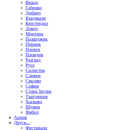
Враца
Габрово
Добрич
Кърджали
Кюстендил
Ловеч
Монтана
Пазарджик
Перник
Плевен
Пловдив
Разград
Русе
Силистра
Сливен
Смолян
София
Стара Загора
Търговище
Хасково
Шумен
Ямбол
Aрхив
Други...
Фестивали