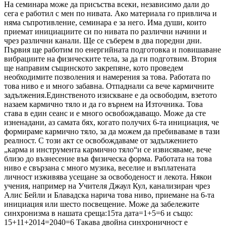
На семинара може да присъства всеки, независимо дали до
сега е работил с мен по нивата. Ако материала го привлича и
няма съпротивление, семинара е за него. Има души, които
приемат инициациите си по нивата по различни начини и
чрез различни канали. Ще се съберем в два поредни дни.
Първия ще работим по енергийната подготовка и повишаване
вибрациите на физическите тела, за да ги подготвим. Втория
ще направим същинското закрепяне, кото проведем
необходимите позволения и намерения за това. Работата по
това ниво е и много забавна. Отпаднали са вече кармичните
задължения.Единственото изискване е да освободим, взетото
назаем кармично тяло и да го върнем на Източника. Това
става в един сеанс и е много освобождаващо. Може да сте
изненадани, аз самата бях, когато получих 6-та инициация, че
формираме кармично тяло, за да можем да пребиваваме в тази
реалност. С този акт се освобождаваме от задължението
„карма и инструмента кармично тяло“и се извисяваме, вече
близо до възнесение във физическа форма. Работата на това
ниво е свързана с много музика, веселие и въплатената
личност изживява усещане за освободеност и лекота. Някои
учения, например на Учителя Джаул Кул, канализиран чрез
Алис Бейли и Блавадска нарича това ниво, приемане на 6-та
инициация или шесто посвещение. Може да забележите
синхронизма в нашата среща:15та дата=1+5=6 и също:
15+11+2014=2040=6 Такава двойна синхроничност е