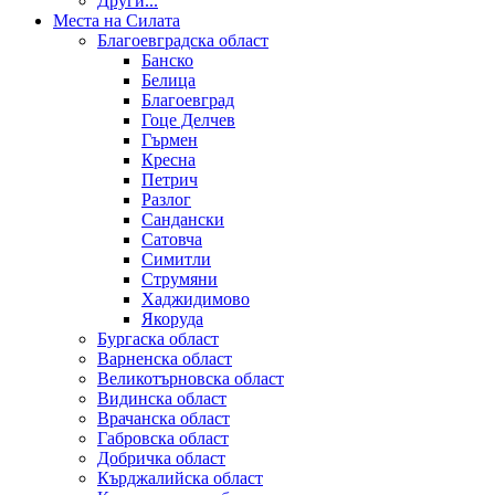
Други...
Места на Силата
Благоевградска област
Банско
Белица
Благоевград
Гоце Делчев
Гърмен
Кресна
Петрич
Разлог
Сандански
Сатовча
Симитли
Струмяни
Хаджидимово
Якоруда
Бургаска област
Варненска област
Великотърновска област
Видинска област
Врачанска област
Габровска област
Добричка област
Кърджалийска област