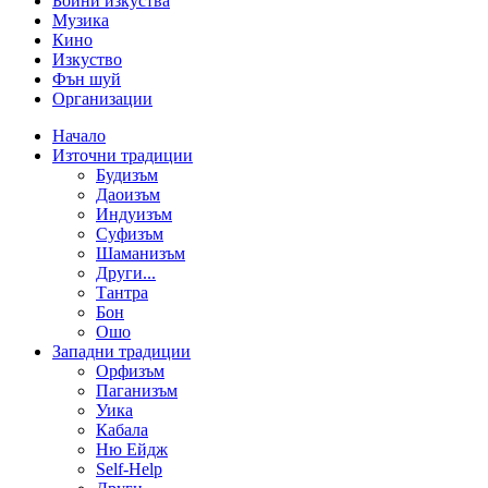
Бойни изкуства
Музика
Кино
Изкуство
Фън шуй
Организации
Начало
Източни традиции
Будизъм
Даоизъм
Индуизъм
Суфизъм
Шаманизъм
Други...
Тантра
Бон
Ошо
Западни традиции
Орфизъм
Паганизъм
Уика
Кабала
Ню Ейдж
Self-Help