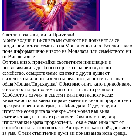
Светли поздрави, мили Приятели!
Моите водачи и Висшата ми същност ни подканят да се
въздигнем в този семинар на Монадично ниво. Всички знаем,
поне информативно нивото на Монадата или семейството ни
от Висши азове.
От това ниво, приемайки съответните инициации и
позволявайки задълбочена връзка с нашето духовно
семейство, осъществяваме контакт с други души от
физическата или нефизичната реалност, аспекти на нашата
обща Монада/Свръхдуша/. Обменяме опит, като придобиваме
способността да творим този опит в нашата реалност.
Удобсвото в случая, в съвсем практичен аспект касае
възможността да канализираме умения и знания проработени
през разширената матрица на Монадата. С други думи,
изтегляме есенцията за конкре
...
тен модел във вида
съответстващ на нашата реалност. Това имам предвид
използвайки израза проработени. Това е само една част от
способността за този контакт. Визирам го, като най-достъпен
за ума. С тези стъпителни думи ви поканвам за нова среща.