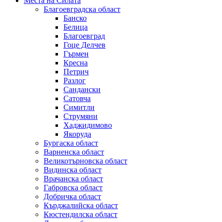
Места на Силата
Благоевградска област
Банско
Белица
Благоевград
Гоце Делчев
Гърмен
Кресна
Петрич
Разлог
Сандански
Сатовча
Симитли
Струмяни
Хаджидимово
Якоруда
Бургаска област
Варненска област
Великотърновска област
Видинска област
Врачанска област
Габровска област
Добричка област
Кърджалийска област
Кюстендилска област