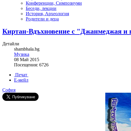
Конференции, Симпозиуми
Беседи, лекции
История, Археология
Родители и деца
Киртан-Вдъхновение с "Джанмеджая и 
Детайли
shambhala.bg
Музика
08 Май 2015
Посещения: 6726
Печат
Е-мейл
София