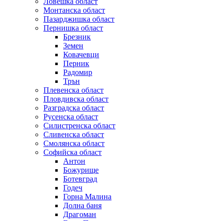
Ловешка област
Монтанска област
Пазарджишка област
Пернишка област
Брезник
Земен
Ковачевци
Перник
Радомир
Трън
Плевенска област
Пловдивска област
Разградска област
Русенска област
Силистренска област
Сливенска област
Смолянска област
Софийска област
Антон
Божурище
Ботевград
Годеч
Горна Малина
Долна баня
Драгоман