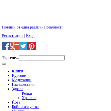
Новини от една различна реалност!
Регистрация
|
Вход
Търсене...
Книги
Курсове
Медитации
Пътешествия
Здраве
Рейки
Хранене
Йога
Бойни изкуства