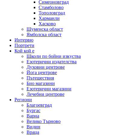
Симеоновград
Стамболово
Тополовград
Харманли
Хасково
Шуменска област
Ямболска област
Интервю
Портрети
Кой кой е
Школи по бойни изкуства
Езотерични издателства
Духовни центрове
Йога центрове
Пътешествия
Био магазини
Езотерични магазини
Лечебни центрове
Региони
Благоевград
Бургас
Варна
Велико Търново
Видин
Враца