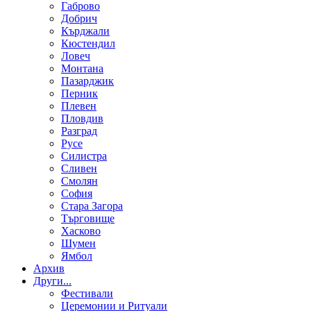
Габрово
Добрич
Кърджали
Кюстендил
Ловеч
Монтана
Пазарджик
Перник
Плевен
Пловдив
Разград
Русе
Силистра
Сливен
Смолян
София
Стара Загора
Търговище
Хасково
Шумен
Ямбол
Aрхив
Други...
Фестивали
Церемонии и Ритуали