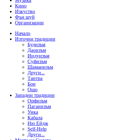
Музика
Кино
Изкуство
Фън шуй
Организации
Начало
Източни традиции
Будизъм
Даоизъм
Индуизъм
Суфизъм
Шаманизъм
Други...
Тантра
Бон
Ошо
Западни традиции
Орфизъм
Паганизъм
Уика
Кабала
Ню Ейдж
Self-Help
Други...