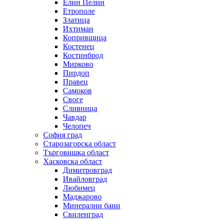
Елин Пелин
Етрополе
Златица
Ихтиман
Копривщица
Костенец
Костинброд
Мирково
Пирдоп
Правец
Самоков
Своге
Сливница
Чавдар
Челопеч
София град
Старозагорска област
Търговишка област
Хасковска област
Димитровград
Ивайловград
Любимец
Маджарово
Минерални бани
Свиленград