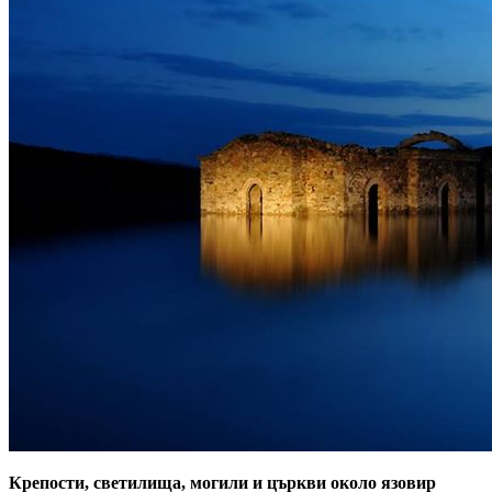
Крепости, светилища, могили и църкви около язовир