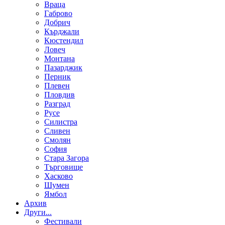
Враца
Габрово
Добрич
Кърджали
Кюстендил
Ловеч
Монтана
Пазарджик
Перник
Плевен
Пловдив
Разград
Русе
Силистра
Сливен
Смолян
София
Стара Загора
Търговище
Хасково
Шумен
Ямбол
Aрхив
Други...
Фестивали