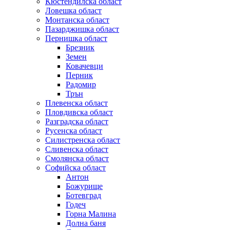
Кюстендилска област
Ловешка област
Монтанска област
Пазарджишка област
Пернишка област
Брезник
Земен
Ковачевци
Перник
Радомир
Трън
Плевенска област
Пловдивска област
Разградска област
Русенска област
Силистренска област
Сливенска област
Смолянска област
Софийска област
Антон
Божурище
Ботевград
Годеч
Горна Малина
Долна баня