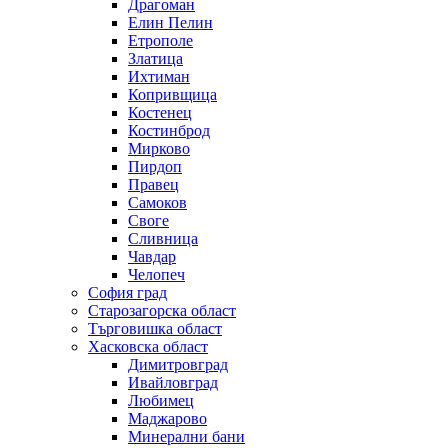
Драгоман
Елин Пелин
Етрополе
Златица
Ихтиман
Копривщица
Костенец
Костинброд
Мирково
Пирдоп
Правец
Самоков
Своге
Сливница
Чавдар
Челопеч
София град
Старозагорска област
Търговишка област
Хасковска област
Димитровград
Ивайловград
Любимец
Маджарово
Минерални бани