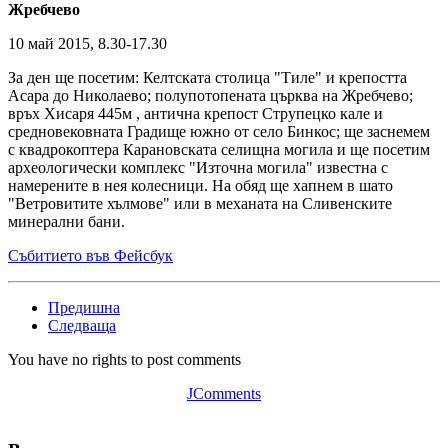
Жребчево
10 май 2015, 8.30-17.30
За ден ще посетим: Келтската столица "Тилe" и крепостта
Асара до Николаево; полупотопената църква на Жребчево;
връх Хисаря 445м , антична крепост Струпецко кале и
средновековната Градище южно от село Бинкос; ще заснемем
с квадрокоптера Карановската селищна могила и ще посетим
археологически комплекс "Източна могила" известна с
намерените в нея колесници. На обяд ще хапнем в шато
"Ветровитите хълмове" или в механата на Сливенските
минерални бани.
Събитието във Фейсбук
Предишна
Следваща
You have no rights to post comments
JComments