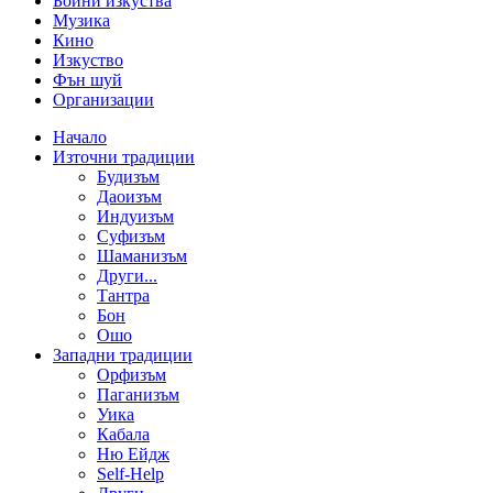
Бойни изкуства
Музика
Кино
Изкуство
Фън шуй
Организации
Начало
Източни традиции
Будизъм
Даоизъм
Индуизъм
Суфизъм
Шаманизъм
Други...
Тантра
Бон
Ошо
Западни традиции
Орфизъм
Паганизъм
Уика
Кабала
Ню Ейдж
Self-Help