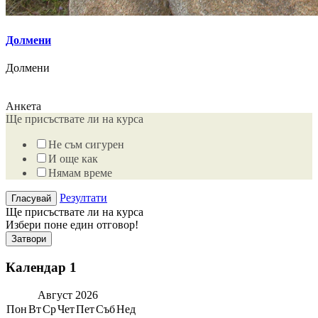
Долмени
Долмени
Анкета
Ще присъствате ли на курса
Не съм сигурен
И още как
Нямам време
Резултати
Ще присъствате ли на курса
Избери поне един отговор!
Затвори
Календар 1
Август
2026
Пон
Вт
Ср
Чет
Пет
Съб
Нед