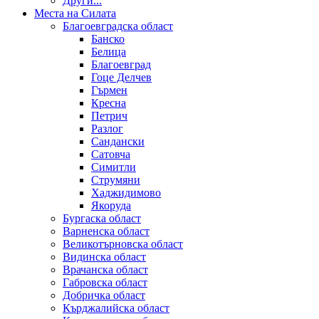
Други...
Места на Силата
Благоевградска област
Банско
Белица
Благоевград
Гоце Делчев
Гърмен
Кресна
Петрич
Разлог
Сандански
Сатовча
Симитли
Струмяни
Хаджидимово
Якоруда
Бургаска област
Варненска област
Великотърновска област
Видинска област
Врачанска област
Габровска област
Добричка област
Кърджалийска област