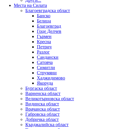
Други...
Места на Силата
Благоевградска област
Банско
Белица
Благоевград
Гоце Делчев
Гърмен
Кресна
Петрич
Разлог
Сандански
Сатовча
Симитли
Струмяни
Хаджидимово
Якоруда
Бургаска област
Варненска област
Великотърновска област
Видинска област
Врачанска област
Габровска област
Добричка област
Кърджалийска област