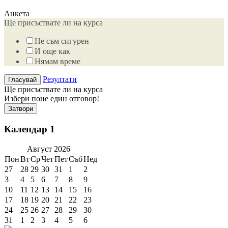
Анкета
Ще присъствате ли на курса
Не съм сигурен
И още как
Нямам време
Резултати
Ще присъствате ли на курса
Избери поне един отговор!
Затвори
Календар 1
Август
2026
Пон
Вт
Ср
Чет
Пет
Съб
Нед
27
28
29
30
31
1
2
3
4
5
6
7
8
9
10
11
12
13
14
15
16
17
18
19
20
21
22
23
24
25
26
27
28
29
30
31
1
2
3
4
5
6