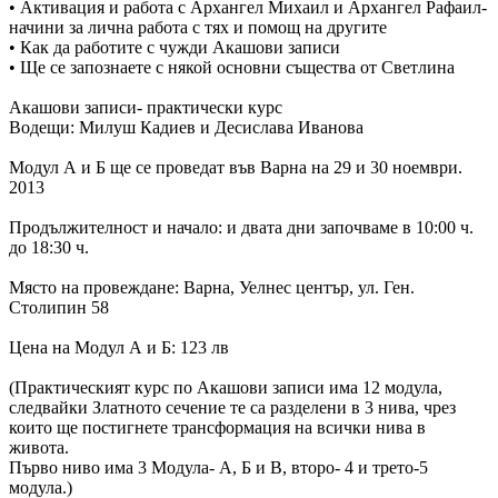
• Активация и работа с Архангел Михаил и Архангел Рафаил-
начини за лична работа с тях и помощ на другите
• Как да работите с чужди Акашови записи
• Ще се запознаете с някой основни същества от Светлина
Акашови записи- практически курс
Водещи: Милуш Кадиев и Десислава Иванова
Модул А и Б ще се проведат във Варна на 29 и 30 ноември.
2013
Продължителност и начало: и двата дни започваме в 10:00 ч.
до 18:30 ч.
Място на провеждане: Варна, Уелнес център, ул. Ген.
Столипин 58
Цена на Модул А и Б: 123 лв
(Практическият курс по Акашови записи има 12 модула,
следвайки Златното сечение те са разделени в 3 нива, чрез
които ще постигнете трансформация на всички нива в
живота.
Първо ниво има 3 Модула- А, Б и В, второ- 4 и трето-5
модула.)