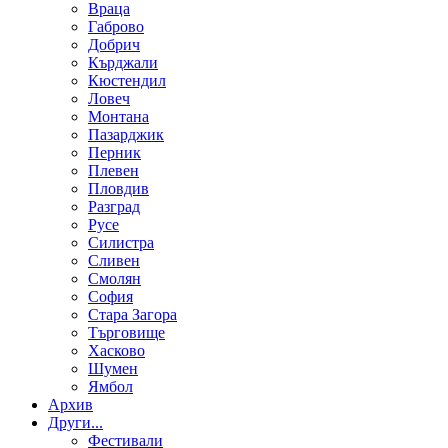
Враца
Габрово
Добрич
Кърджали
Кюстендил
Ловеч
Монтана
Пазарджик
Перник
Плевен
Пловдив
Разград
Русе
Силистра
Сливен
Смолян
София
Стара Загора
Търговище
Хасково
Шумен
Ямбол
Aрхив
Други...
Фестивали