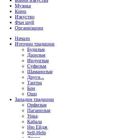
Бойни изкуства
Музика
Кино
Изкуство
Фън шуй
Организации
Начало
Източни традиции
Будизъм
Даоизъм
Индуизъм
Суфизъм
Шаманизъм
Други...
Тантра
Бон
Ошо
Западни традиции
Орфизъм
Паганизъм
Уика
Кабала
Ню Ейдж
Self-Help