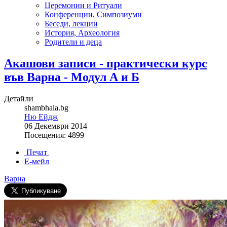
Церемонии и Ритуали
Конференции, Симпозиуми
Беседи, лекции
История, Археология
Родители и деца
Акашови записи - практически курс
във Варна - Модул А и Б
Детайли
shambhala.bg
Ню Ейдж
06 Декември 2014
Посещения: 4899
Печат
Е-мейл
Варна