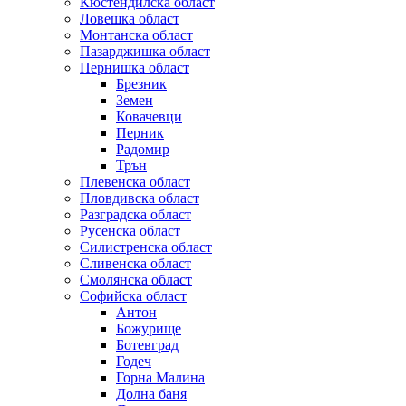
Кюстендилска област
Ловешка област
Монтанска област
Пазарджишка област
Пернишка област
Брезник
Земен
Ковачевци
Перник
Радомир
Трън
Плевенска област
Пловдивска област
Разградска област
Русенска област
Силистренска област
Сливенска област
Смолянска област
Софийска област
Антон
Божурище
Ботевград
Годеч
Горна Малина
Долна баня