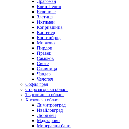
Драгоман
Елин Пелин
Етрополе
Златица
Ихтиман
Копривщица
Костенец
Костинброд
Мирково
Пирдоп
Правец
Самоков
Своге
Сливница
Чавдар
Челопеч
София град
Старозагорска област
Търговишка област
Хасковска област
Димитровград
Ивайловград
Любимец
Маджарово
Минерални бани