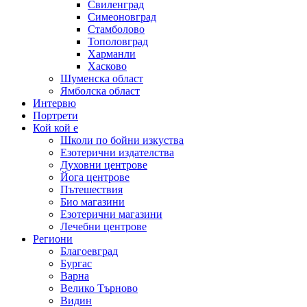
Свиленград
Симеоновград
Стамболово
Тополовград
Харманли
Хасково
Шуменска област
Ямболска област
Интервю
Портрети
Кой кой е
Школи по бойни изкуства
Езотерични издателства
Духовни центрове
Йога центрове
Пътешествия
Био магазини
Езотерични магазини
Лечебни центрове
Региони
Благоевград
Бургас
Варна
Велико Търново
Видин