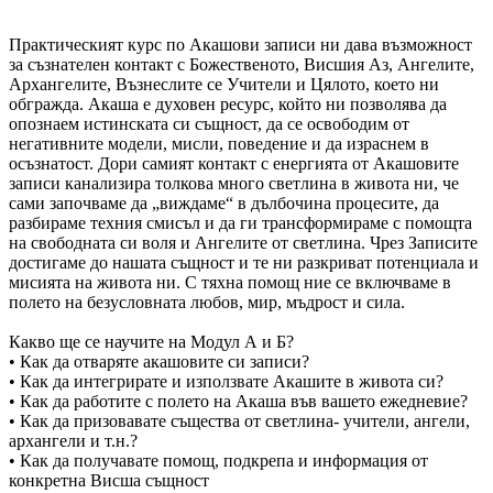
Практическият курс по Акашови записи ни дава възможност
за съзнателен контакт с Божественото, Висшия Аз, Ангелите,
Архангелите, Възнеслите се Учители и Цялото, което ни
обгражда. Акаша е духовен ресурс, който ни позволява да
опознаем истинската си същност, да се освободим от
негативните модели, мисли, поведение и да израснем в
осъзнатост. Дори самият контакт с енергията от Акашовите
записи канализира толкова много светлина в живота ни, че
сами започваме да „виждаме“ в дълбочина процесите, да
разбираме техния смисъл и да ги трансформираме с помощта
на свободната си воля и Ангелите от светлина. Чрез Записите
достигаме до нашата същност и те ни разкриват потенциала и
мисията на живота ни. С тяхна помощ ние се вклю
чваме в
полето на безусловната любов, мир, мъдрост и сила.
Какво ще се научите на Модул А и Б?
• Как да отваряте акашовите си записи?
• Как да интегрирате и използвате Акашите в живота си?
• Как да работите с полето на Акаша във вашето ежедневие?
• Как да призовавате същества от светлина- учители, ангели,
архангели и т.н.?
• Как да получавате помощ, подкрепа и информация от
конкретна Висша същност