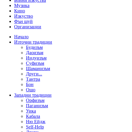
Бойни изкуства
Музика
Кино
Изкуство
Фън шуй
Организации
Начало
Източни традиции
Будизъм
Даоизъм
Индуизъм
Суфизъм
Шаманизъм
Други...
Тантра
Бон
Ошо
Западни традиции
Орфизъм
Паганизъм
Уика
Кабала
Ню Ейдж
Self-Help