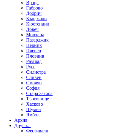
Враца
Габрово
Добрич
Кърджали
Кюстендил
Ловеч
Монтана
Пазарджик
Перник
Плевен
Пловдив
Разград
Русе
Силистра
Сливен
Смолян
София
Стара Загора
Търговище
Хасково
Шумен
Ямбол
Aрхив
Други...
Фестивали