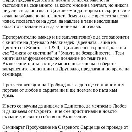
състояния на съзнанието, за които мнозина мечтаят, но никога
не успяват да опознаят. Да живеем и да творим от сърцето си е
отдавна забравено на планетата Земя и сега е времето за всеки
човек, посветил се на духа, да навлезе в тази недоловима
област от съзнанието и да започне да я опознава.
Препоръчително (макар и не задължително) е да сте запознати
с книгите на Друнвало Мелхизедек "Древната Тайна на
Цветето на Живота" т. I & II, "Да живееш в сърцето", както и
със "Змията от светлина" и "Змията на безкрайността". Тези
книги дават фундаментално познание по темите на
Възнесението и за вас ще е много по-лесно да разберете
завършените концепции на Друнвало, предлагани по време на
семинара.
През четирите дни на Пробуждане заедно ще си припомним
портала от любов в сърцата ни и ще поемем по пътя към
Дома.
И като се научим да дишаме в Единство, да мечтаем в Любов
и да живеем от Сърцето - ние сме пристигнали в новото
съзнание, в своето собствено Възнесение.
Семинарът Пробуждане на Озареното Сърце ще се проведе от