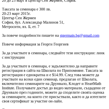
20 до 23 март в Център Сен Жермен, София.
Таксата за семинара е 300 лв.
20-23 март 2015г.
Център Сен Жермен
София, бул. Александър Малинов 51,
Метросити, вх. Б, ет. 7
За повече подробности пишете на
stgermain.bg@gmail.com
Повече информация за Георги Георгиев
За да участвате в семинара, следвайте тези инструкции: линк
с инструкции
За да участвате в семинара, е задължително да направите
регистрация в сайта на Школата по Припомняне. Таксата за
регистрация е еднократна и е $14.99. След това можете да
участвате на всеки един семинар, предлаган от Школата,
включително семинарите на Друнвало, Клодет и HeartMath
Institute. Получавате достъп до видео материали, създадени от
Друнвало през годините, можете да споделите своята оценка
за семинарите, на които сте присъствали, както и да изтеглите
своя сертификат за участие он-лайн.