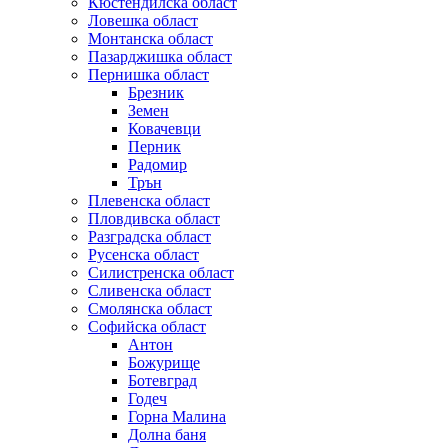
Кюстендилска област
Ловешка област
Монтанска област
Пазарджишка област
Пернишка област
Брезник
Земен
Ковачевци
Перник
Радомир
Трън
Плевенска област
Пловдивска област
Разградска област
Русенска област
Силистренска област
Сливенска област
Смолянска област
Софийска област
Антон
Божурище
Ботевград
Годеч
Горна Малина
Долна баня