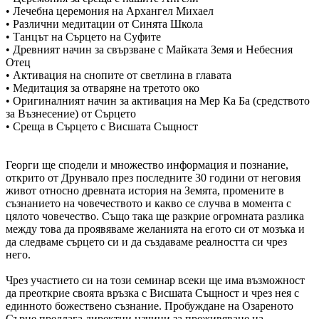
• Лечебна церемония на Архангел Михаел
• Различни медитации от Синята Школа
• Танцът на Сърцето на Суфите
• Древният начин за свързване с Майката Земя и Небесния
Отец
• Активация на снопите от светлина в главата
• Медитация за отваряне на третото око
• Оригиналният начин за активация на Мер Ка Ба (средството
за Възнесение) от Сърцето
• Среща в Сърцето с Висшата Същност
Георги ще сподели и множество информация и познание,
открито от Друнвало през последните 30 години от неговия
живот относно древната история на Земята, промените в
съзнанието на човечеството и какво се случва в момента с
цялото човечество. Също така ще разкрие огромната разлика
между това да проявяваме желанията на егото си от мозъка и
да следваме сърцето си и да създаваме реалността си чрез
него.
Чрез участието си на този семинар всеки ще има възможност
да преоткрие своята връзка с Висшата Същност и чрез нея с
единното божествено съзнание. Пробуждане на Озареното
Сърце предлага директни начини за преживяване на