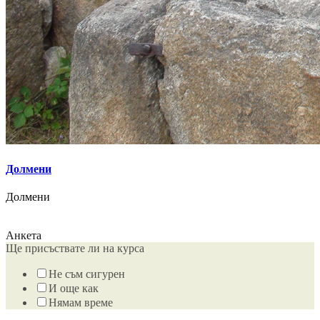
Долмени
Долмени
Анкета
Ще присъствате ли на курса
Не съм сигурен
И още как
Нямам време