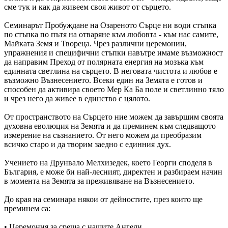
сме тук и как да живеем своя живот от сърцето.
Семинарът Пробуждане на Озареното Сърце ни води стъпка
по стъпка по пътя на отваряне към любовта - към нас самите,
Майката Земя и Твореца. Чрез различни церемонии,
упражнения и специфични стъпки навътре имаме възможност
да направим Преход от полярн
ата енергия на мозъка към
единната светлина на сърцето. В неговата чистота и любов е
възможно Възнесението. Всеки един на Земята е готов и
способен да активира своето Мер Ка Ба поле и светлинно тяло
и чрез него да живее в единство с цялото.
От пространството на Сърцето ние можем да завършим своята
духовна еволюция на Земята и да преминем към следващото
измерение на съзнанието. От него можем да преобразим
всичко старо и да творим заедно с единния дух.
Учението на Друнвало Мелхизедек, което Георги споделя в
България, е може би най-лесният, директен и разбираем начин
в момента на Земята за преживяване на Възнесението.
До края на семинара някои от дейностите, през които ще
преминем са:
• Церемония за среща с нашите Ангели