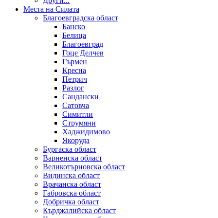
Други...
Места на Силата
Благоевградска област
Банско
Белица
Благоевград
Гоце Делчев
Гърмен
Кресна
Петрич
Разлог
Сандански
Сатовча
Симитли
Струмяни
Хаджидимово
Якоруда
Бургаска област
Варненска област
Великотърновска област
Видинска област
Врачанска област
Габровска област
Добричка област
Кърджалийска област