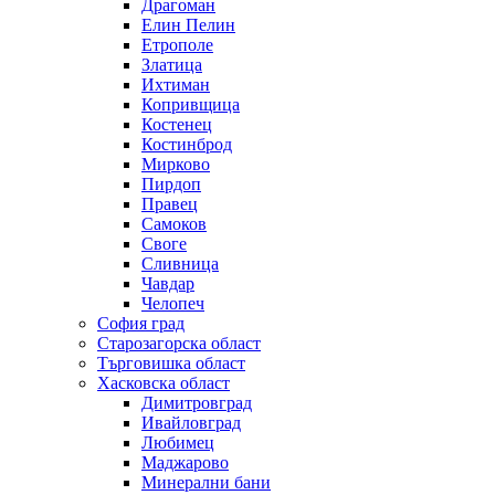
Драгоман
Елин Пелин
Етрополе
Златица
Ихтиман
Копривщица
Костенец
Костинброд
Мирково
Пирдоп
Правец
Самоков
Своге
Сливница
Чавдар
Челопеч
София град
Старозагорска област
Търговишка област
Хасковска област
Димитровград
Ивайловград
Любимец
Маджарово
Минерални бани