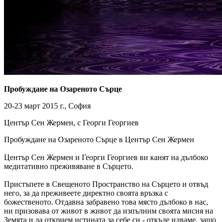
Пробуждане на Озареното Сърце
20-23 март 2015 г., София
Център Сен Жермен, с Георги Георгиев
Пробуждане на Озареното Сърце в Център Сен Жермен
Център Сен Жермен и Георги Георгиев ви канят на дълбоко
медитативно преживяване в Сърцето.
Пристъпете в Свещеното Пространство на Сърцето и отвъд
него, за да преживеете директно своята връзка с
божественото. Отдавна забравено това място дълбоко в нас,
ни призовава от живот в живот да изпълним своята мисия на
Земята и да открием истината за себе си - откъде идваме, защо