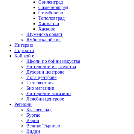
Свиленград
Симеоновград
Стамболово
Тополовград
Харманли
Хасково
Шуменска област
Ямболска област
Интервю
Портрети
Кой кой е
Школи по бойни изкуства
Езотерични издателства
Духовни центрове
Йога центрове
Пътешествия
Био магазини
Езотерични магазини
Лечебни центрове
Региони
Благоевград
Бургас
Варна
Велико Търново
Видин