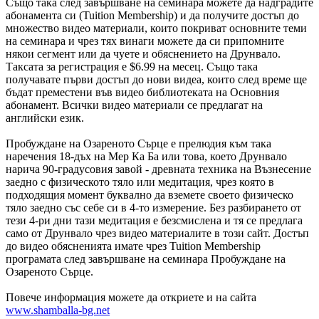
Също така след завършване на семинара можете да надградите
абонамента си (Tuition Membership) и да получите достъп до
множество видео материали, които покриват основните теми
на семинара и чрез тях винаги можете да си припомните
някои сегмент или да чуете и обяснението на Друнвало.
Таксата за регистрация е $6.99 на месец. Също така
получавате първи достъп до нови видеа, които след време ще
бъдат преместени във видео библиотеката на Основния
абонамент. Всички видео материали се предлагат на
английски език.
Пробуждане на Озареното Сърце е прелюдия към така
наречения 18-дъх на Мер Ка Ба или това, което Друнвало
нарича 90-градусовия завой - древната техника на Възнесение
заедно с физическото тяло или медитация, чрез която в
подходящия момент буквално да вземете своето физическо
тяло заедно със себе си в 4-то измерение. Без разбирането от
тези 4-ри дни тази медитация е безсмислена и тя се предлага
само от Друнвало чрез видео материалите в този сайт. Достъп
до видео обясненията имате чрез Tuition Membership
програмата след завършване на семинара Пробуждане на
Озареното Сърце.
Повече информация можете да откриете и на сайта
www.shamballa-bg.net