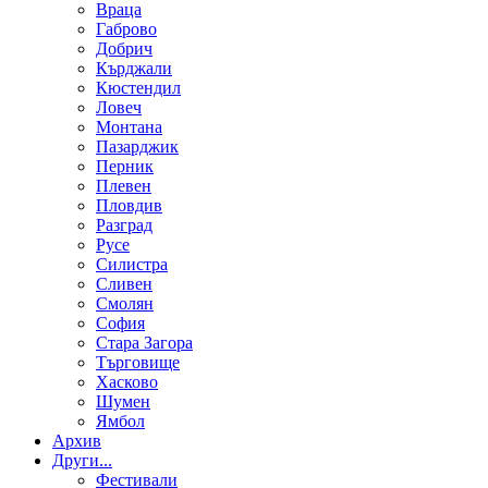
Враца
Габрово
Добрич
Кърджали
Кюстендил
Ловеч
Монтана
Пазарджик
Перник
Плевен
Пловдив
Разград
Русе
Силистра
Сливен
Смолян
София
Стара Загора
Търговище
Хасково
Шумен
Ямбол
Aрхив
Други...
Фестивали