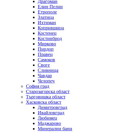
Драгоман
Елин Пелин
Етрополе
Златица
Ихтиман
Копривщица
Костенец
Костинброд
Мирково
Пирдоп
Правец
Самоков
Своге
Сливница
Чавдар
Челопеч
София град
Старозагорска област
Търговишка област
Хасковска област
Димитровград
Ивайловград
Любимец
Маджарово
Минерални бани