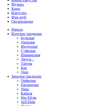
Бойни изкуства
Музика
Кино
Изкуство
Фън шуй
Организации
Начало
Източни традиции
Будизъм
Даоизъм
Индуизъм
Суфизъм
Шаманизъм
Други...
Тантра
Бон
Ошо
Западни традиции
Орфизъм
Паганизъм
Уика
Кабала
Ню Ейдж
Self-Help