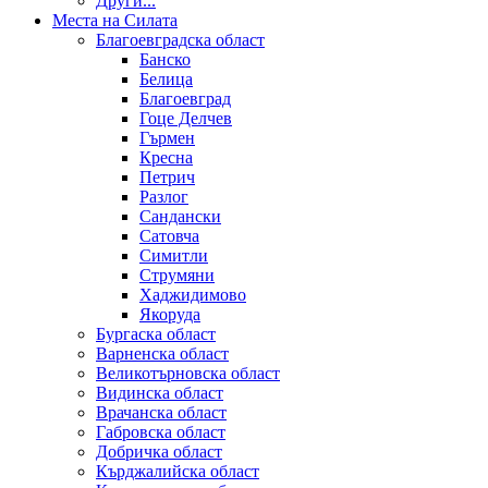
Други...
Места на Силата
Благоевградска област
Банско
Белица
Благоевград
Гоце Делчев
Гърмен
Кресна
Петрич
Разлог
Сандански
Сатовча
Симитли
Струмяни
Хаджидимово
Якоруда
Бургаска област
Варненска област
Великотърновска област
Видинска област
Врачанска област
Габровска област
Добричка област
Кърджалийска област