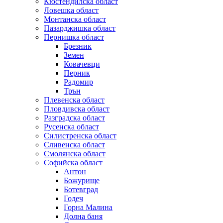
Кюстендилска област
Ловешка област
Монтанска област
Пазарджишка област
Пернишка област
Брезник
Земен
Ковачевци
Перник
Радомир
Трън
Плевенска област
Пловдивска област
Разградска област
Русенска област
Силистренска област
Сливенска област
Смолянска област
Софийска област
Антон
Божурище
Ботевград
Годеч
Горна Малина
Долна баня