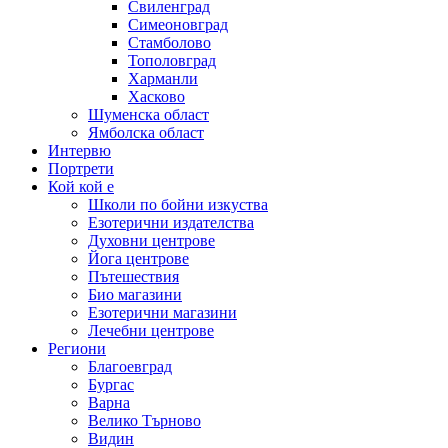
Свиленград
Симеоновград
Стамболово
Тополовград
Харманли
Хасково
Шуменска област
Ямболска област
Интервю
Портрети
Кой кой е
Школи по бойни изкуства
Езотерични издателства
Духовни центрове
Йога центрове
Пътешествия
Био магазини
Езотерични магазини
Лечебни центрове
Региони
Благоевград
Бургас
Варна
Велико Търново
Видин