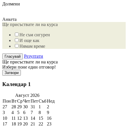
Долмени
Анкета
Ще присъствате ли на курса
Не съм сигурен
И още как
Нямам време
Резултати
Ще присъствате ли на курса
Избери поне един отговор!
Затвори
Календар 1
Август
2026
Пон
Вт
Ср
Чет
Пет
Съб
Нед
27
28
29
30
31
1
2
3
4
5
6
7
8
9
10
11
12
13
14
15
16
17
18
19
20
21
22
23