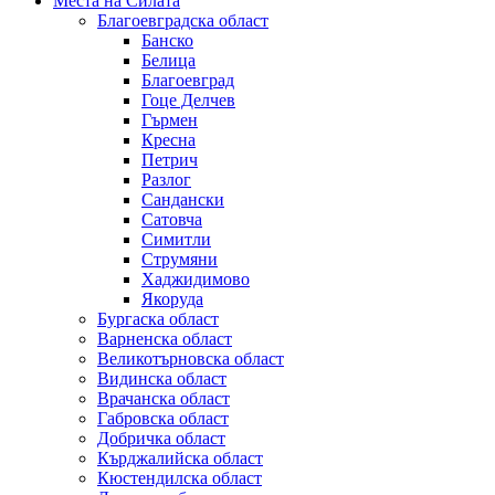
Места на Силата
Благоевградска област
Банско
Белица
Благоевград
Гоце Делчев
Гърмен
Кресна
Петрич
Разлог
Сандански
Сатовча
Симитли
Струмяни
Хаджидимово
Якоруда
Бургаска област
Варненска област
Великотърновска област
Видинска област
Врачанска област
Габровска област
Добричка област
Кърджалийска област
Кюстендилска област