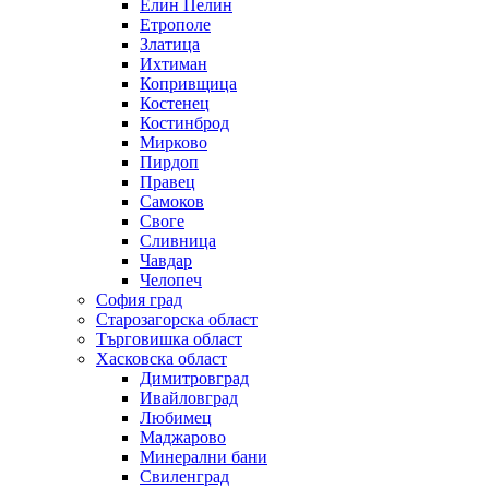
Елин Пелин
Етрополе
Златица
Ихтиман
Копривщица
Костенец
Костинброд
Мирково
Пирдоп
Правец
Самоков
Своге
Сливница
Чавдар
Челопеч
София град
Старозагорска област
Търговишка област
Хасковска област
Димитровград
Ивайловград
Любимец
Маджарово
Минерални бани
Свиленград