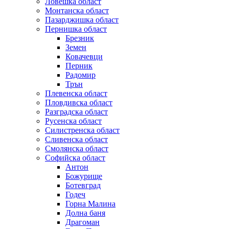
Ловешка област
Монтанска област
Пазарджишка област
Пернишка област
Брезник
Земен
Ковачевци
Перник
Радомир
Трън
Плевенска област
Пловдивска област
Разградска област
Русенска област
Силистренска област
Сливенска област
Смолянска област
Софийска област
Антон
Божурище
Ботевград
Годеч
Горна Малина
Долна баня
Драгоман