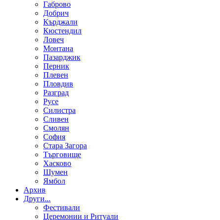
Габрово
Добрич
Кърджали
Кюстендил
Ловеч
Монтана
Пазарджик
Перник
Плевен
Пловдив
Разград
Русе
Силистра
Сливен
Смолян
София
Стара Загора
Търговище
Хасково
Шумен
Ямбол
Aрхив
Други...
Фестивали
Церемонии и Ритуали