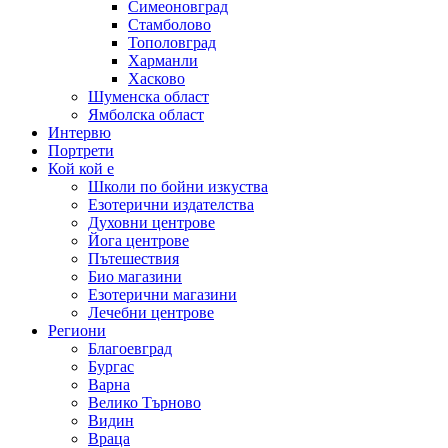
Симеоновград
Стамболово
Тополовград
Харманли
Хасково
Шуменска област
Ямболска област
Интервю
Портрети
Кой кой е
Школи по бойни изкуства
Езотерични издателства
Духовни центрове
Йога центрове
Пътешествия
Био магазини
Езотерични магазини
Лечебни центрове
Региони
Благоевград
Бургас
Варна
Велико Търново
Видин
Враца