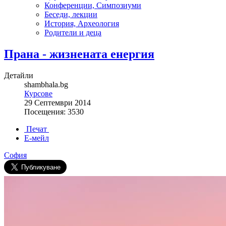
Конференции, Симпозиуми
Беседи, лекции
История, Археология
Родители и деца
Прана - жизнената енергия
Детайли
shambhala.bg
Курсове
29 Септември 2014
Посещения: 3530
Печат
Е-мейл
София