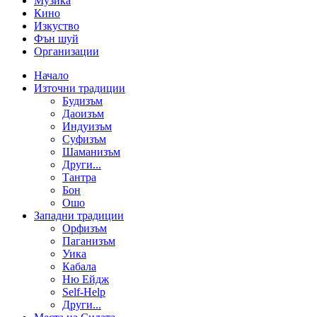
Музика
Кино
Изкуство
Фън шуй
Организации
Начало
Източни традиции
Будизъм
Даоизъм
Индуизъм
Суфизъм
Шаманизъм
Други...
Тантра
Бон
Ошо
Западни традиции
Орфизъм
Паганизъм
Уика
Кабала
Ню Ейдж
Self-Help
Други...