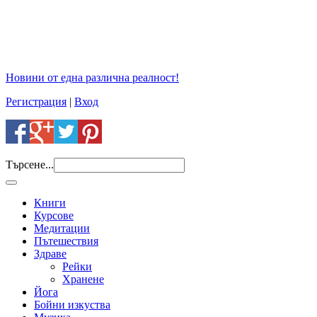
Новини от една различна реалност!
Регистрация
|
Вход
Търсене...
Книги
Курсове
Медитации
Пътешествия
Здраве
Рейки
Хранене
Йога
Бойни изкуства