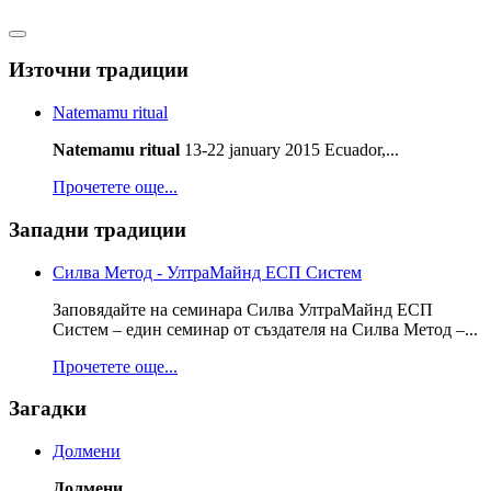
Източни традиции
Natemamu ritual
Natemamu ritual
13-22 january 2015 Ecuador,...
Прочетете още...
Западни традиции
Силва Метод - УлтраМайнд ЕСП Систем
Заповядайте на семинара Силва УлтраМайнд ЕСП
Систем – един семинар от създателя на Силва Метод –...
Прочетете още...
Загадки
Долмени
Долмени