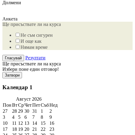
Долмени
Анкета
Ще присъствате ли на курса
Не съм сигурен
И още как
Нямам време
Резултати
Ще присъствате ли на курса
Избери поне един отговор!
Затвори
Календар 1
Август
2026
Пон
Вт
Ср
Чет
Пет
Съб
Нед
27
28
29
30
31
1
2
3
4
5
6
7
8
9
10
11
12
13
14
15
16
17
18
19
20
21
22
23