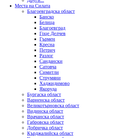
Други...
Места на Силата
Благоевградска област
Банско
Белица
Благоевград
Гоце Делчев
Гърмен
Кресна
Петрич
Разлог
Сандански
Сатовча
Симитли
Струмяни
Хаджидимово
Якоруда
Бургаска област
Варненска област
Великотърновска област
Видинска област
Врачанска област
Габровска област
Добричка област
Кърджалийска област