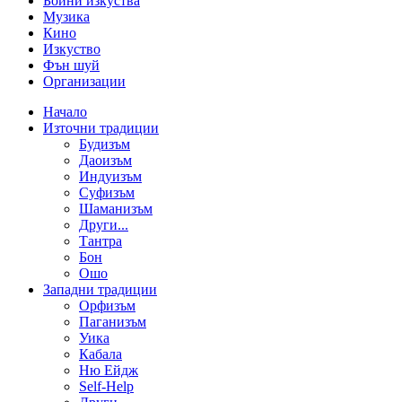
Бойни изкуства
Музика
Кино
Изкуство
Фън шуй
Организации
Начало
Източни традиции
Будизъм
Даоизъм
Индуизъм
Суфизъм
Шаманизъм
Други...
Тантра
Бон
Ошо
Западни традиции
Орфизъм
Паганизъм
Уика
Кабала
Ню Ейдж
Self-Help