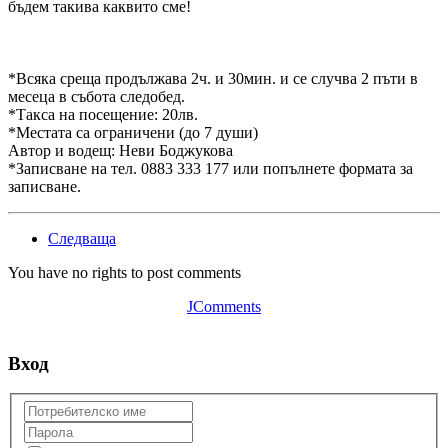
бъдем такива каквито сме!
*Всяка среща продължава 2ч. и 30мин. и се случва 2 пъти в
месеца в събота следобед.
*Такса на посещение: 20лв.
*Местата са ограничени (до 7 души)
Автор и водещ: Неви Боджукова
*Записване на тел. 0883 333 177 или попълнете формата за
записване.
Следваща
You have no rights to post comments
JComments
Вход