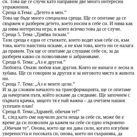
си. Това ще се случи като направим две много интересни
упражнения.
Среща 4.Тема: „Детето в мен.”
Това ще бъде много специална среща. Ще се опитаме да се
свържем и разберем детето, което носим в себе си. И няма как
да няма интересна игра, в която всичко това да се случи.
Среща 5. Тема :„Трябва /искам.”
Тази среща е една от стъпките, които водят към себе си, към
това, което наистина искаме, а не към това, което ни се налага
да правим. Тук ще се опитаме да слушаме себе си, за да
разберем какво си позволяваме и забраняваме.
Среща 6. Тема: „Аз и другия.”
Любовта. Онази любов към другия. Която не винаги е лесна и
хубава. Ще си говорим за другия и за неговото място в живота
ни.
Среща 7. Тема: „Аз и моите цели.”
И за да сложим началото на трансформацията, ще се опитаме
да начертаем пътя, който искаме да следваме. Ще започнем с
първата крачка, защото тя е най важна – да очетаем нашия
успешен план!
Среща 8. Тема:„Здравей, обичам те!”
Е, след като сме научили доста неща за себе си, може би е
време да си позволим да кажем на себе си едно откровено
„Обичам те”. Онова, което ще ни дава сили, когато изгубим
увереността и посоката си, онова, което ни съхранява, да