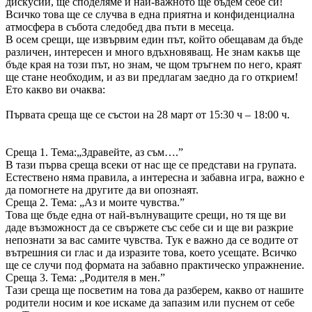
дискусии, ще споделяме и най-важното ще бъдем себе си!
Всичко това ще се случва в една приятна и конфиденциална
атмосфера в събота следобед два пъти в месеца.
В осем срещи, ще извървим един път, който обещавам да бъде
различен, интересен и много вдъхновяващ. Не знам какъв ще
бъде края на този път, но знам, че щом тръгнем по него, краят
ще стане необходим, и аз ви предлагам заедно да го отк
рием!
Ето какво ви очаква:
Първата среща ще се състои на 28 март от 15:30 ч – 18:00 ч.
Среща 1. Тема:„Здравейте, аз съм….”
В тази първа среща всеки от нас ще се представи на групата.
Естествено няма правила, а интересна и забавна игра, важно е
да помогнете на другите да ви опознаят.
Среща 2. Тема: „Аз и моите чувства.”
Това ще бъде една от най-вълнуващите срещи, но тя ще ви
даде възможност да се свържете със себе си и ще ви разкрие
непознати за вас самите чувства. Тук е важно да се водите от
вътрешния си глас и да изразите това, което усещате. Всичко
ще се случи под формата на забавно практическо упражнение.
Среща 3. Тема: „Родителя в мен.”
Тази среща ще посветим на това да разберем, какво от нашите
родители носим и кое искаме да запазим или пуснем от себе