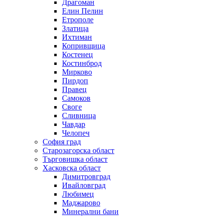
Драгоман
Елин Пелин
Етрополе
Златица
Ихтиман
Копривщица
Костенец
Костинброд
Мирково
Пирдоп
Правец
Самоков
Своге
Сливница
Чавдар
Челопеч
София град
Старозагорска област
Търговишка област
Хасковска област
Димитровград
Ивайловград
Любимец
Маджарово
Минерални бани