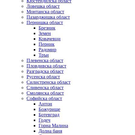
Кюстендилска област
Ловешка област
Монтанска област
Пазарджишка област
Пернишка област
Брезник
Земен
Ковачевци
Перник
Радомир
Трън
Плевенска област
Пловдивска област
Разградска област
Русенска област
Силистренска област
Сливенска област
Смолянска област
Софийска област
Антон
Божурище
Ботевград
Годеч
Горна Малина
Долна баня