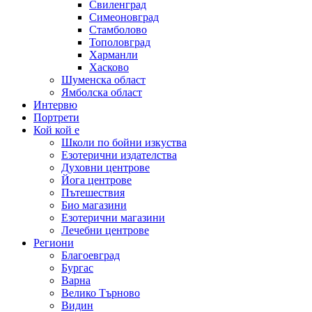
Свиленград
Симеоновград
Стамболово
Тополовград
Харманли
Хасково
Шуменска област
Ямболска област
Интервю
Портрети
Кой кой е
Школи по бойни изкуства
Езотерични издателства
Духовни центрове
Йога центрове
Пътешествия
Био магазини
Езотерични магазини
Лечебни центрове
Региони
Благоевград
Бургас
Варна
Велико Търново
Видин