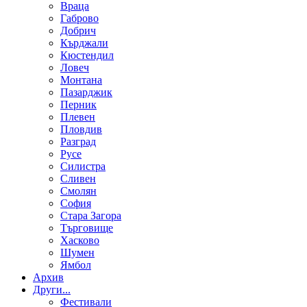
Враца
Габрово
Добрич
Кърджали
Кюстендил
Ловеч
Монтана
Пазарджик
Перник
Плевен
Пловдив
Разград
Русе
Силистра
Сливен
Смолян
София
Стара Загора
Търговище
Хасково
Шумен
Ямбол
Aрхив
Други...
Фестивали