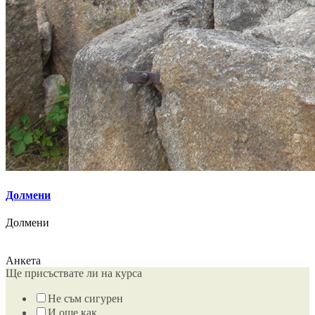
Долмени
Долмени
Анкета
Ще присъствате ли на курса
Не съм сигурен
И още как