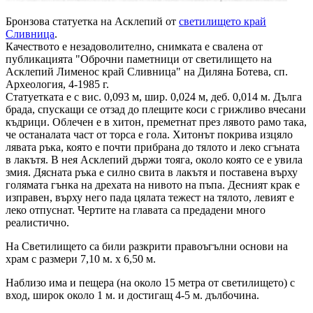
Бронзова статуетка на Асклепий от
светилището край
Сливница
.
Качеството е незадоволително, снимката е свалена от
публикацията "Оброчни паметници от светилището на
Асклепий Лименос край Сливница" на Диляна Ботева, сп.
Археология, 4-1985 г.
Статуетката е с вис. 0,093 м, шир. 0,024 м, деб. 0,014 м. Дълга
брада, спускащи се отзад до плещите коси с грижливо вчесани
къдрици. Облечен е в хитон, преметнат
през лявото рамо така,
че останалата част от торса е гола. Хитонът покрива изцяло
лявата ръка, която е почти прибрана до тялото и леко сгъната
в лакътя. В нея Асклепий държи тояга, около която се е увила
змия. Дясната ръка е силно свита в лакътя и поставена върху
голямата гънка на дрехата на нивото на пъпа. Десният крак е
изправен, върху него пада цялата тежест на тялото, левият е
леко отпуснат. Чертите на главата са предадени много
реалистично.
На Светилището са били разкрити правоъгълни основи на
храм с размери 7,10 м. х 6,50 м.
Наблизо има и пещера (на около 15 метра от светилището) с
вход, широк около 1 м. и достигащ 4-5 м. дълбочина.