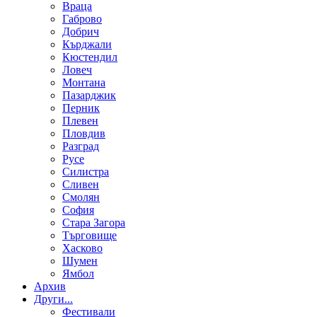
Враца
Габрово
Добрич
Кърджали
Кюстендил
Ловеч
Монтана
Пазарджик
Перник
Плевен
Пловдив
Разград
Русе
Силистра
Сливен
Смолян
София
Стара Загора
Търговище
Хасково
Шумен
Ямбол
Aрхив
Други...
Фестивали