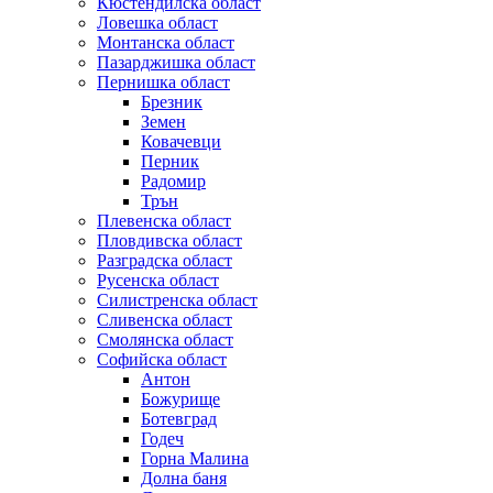
Кюстендилска област
Ловешка област
Монтанска област
Пазарджишка област
Пернишка област
Брезник
Земен
Ковачевци
Перник
Радомир
Трън
Плевенска област
Пловдивска област
Разградска област
Русенска област
Силистренска област
Сливенска област
Смолянска област
Софийска област
Антон
Божурище
Ботевград
Годеч
Горна Малина
Долна баня