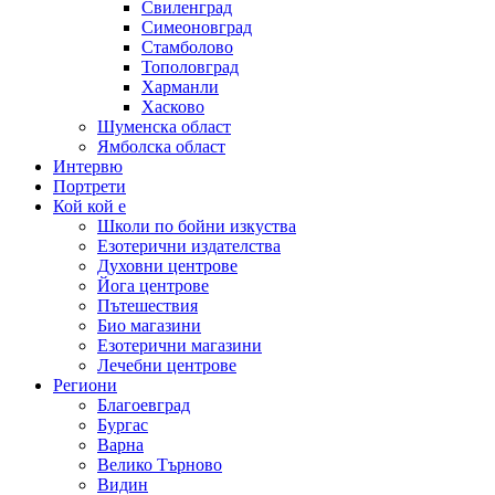
Свиленград
Симеоновград
Стамболово
Тополовград
Харманли
Хасково
Шуменска област
Ямболска област
Интервю
Портрети
Кой кой е
Школи по бойни изкуства
Езотерични издателства
Духовни центрове
Йога центрове
Пътешествия
Био магазини
Езотерични магазини
Лечебни центрове
Региони
Благоевград
Бургас
Варна
Велико Търново
Видин