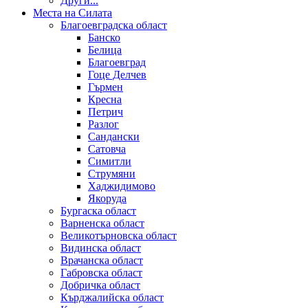
Други...
Места на Силата
Благоевградска област
Банско
Белица
Благоевград
Гоце Делчев
Гърмен
Кресна
Петрич
Разлог
Сандански
Сатовча
Симитли
Струмяни
Хаджидимово
Якоруда
Бургаска област
Варненска област
Великотърновска област
Видинска област
Врачанска област
Габровска област
Добричка област
Кърджалийска област