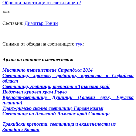
Оброчни паметници от светилището!
***
Съставил:
Димитър Тонин
Снимки от обхода на светилището
тук
:
Архив на нашите пътешествия:
Мистично пътешествие Странджа 2014
Светилища, храмове, гробници, крепости в Софийска
област
Светилища, гробници, крепости в Трънския край
Подземен куполен храм Гърло
Крепост-светилище Душинци (Големи връх, Ерулска
планина)
Трако-римско скално светилище Гарван камък
Светилище на Асклепий Лименос край Сливница
Тракийски крепости, светилища и вкаменелости из
Западния Балкан