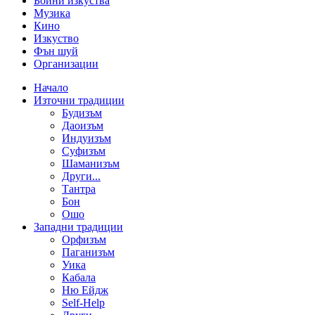
Бойни изкуства
Музика
Кино
Изкуство
Фън шуй
Организации
Начало
Източни традиции
Будизъм
Даоизъм
Индуизъм
Суфизъм
Шаманизъм
Други...
Тантра
Бон
Ошо
Западни традиции
Орфизъм
Паганизъм
Уика
Кабала
Ню Ейдж
Self-Help