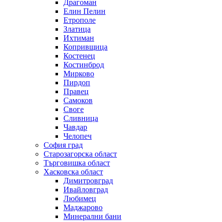
Драгоман
Елин Пелин
Етрополе
Златица
Ихтиман
Копривщица
Костенец
Костинброд
Мирково
Пирдоп
Правец
Самоков
Своге
Сливница
Чавдар
Челопеч
София град
Старозагорска област
Търговишка област
Хасковска област
Димитровград
Ивайловград
Любимец
Маджарово
Минерални бани